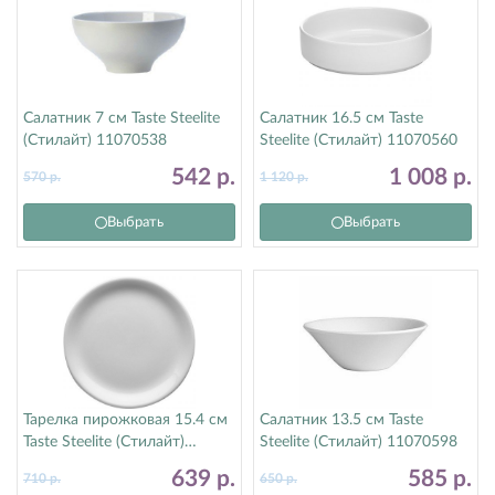
Салатник 7 см Taste Steelite
Салатник 16.5 см Taste
(Стилайт) 11070538
Steelite (Стилайт) 11070560
542
р.
1 008
р.
570
р.
1 120
р.
Выбрать
Выбрать
Тарелка пирожковая 15.4 см
Салатник 13.5 см Taste
Taste Steelite (Стилайт)
Steelite (Стилайт) 11070598
11070568
639
р.
585
р.
710
р.
650
р.