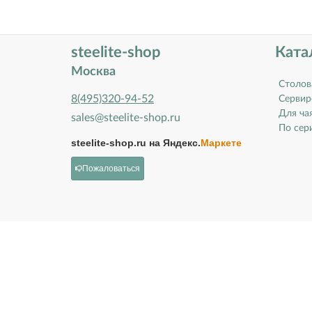
steelite-shop
Ката
Москва
Столов
8(495)320-94-52
Сервир
Для ча
sales@steelite-shop.ru
По сери
steelite-shop.ru на
Яндекс.
Маркете
Пожаловаться