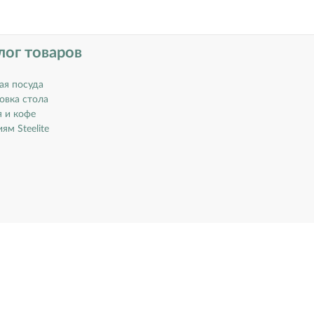
лог товаров
ая посуда
овка стола
я и кофе
ям Steelite