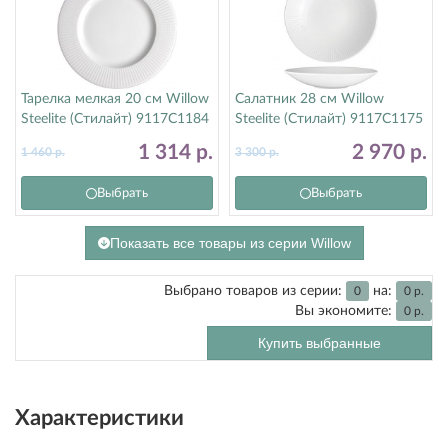
Тарелка мелкая 20 см Willow
Салатник 28 см Willow
Steelite (Стилайт) 9117C1184
Steelite (Стилайт) 9117C1175
1 314
р.
2 970
р.
1 460
р.
3 300
р.
Выбрать
Выбрать
Показать все товары из серии Willow
Выбрано товаров из серии:
на:
0
0
р.
Вы экономите:
0
р.
Купить выбранные
Характеристики