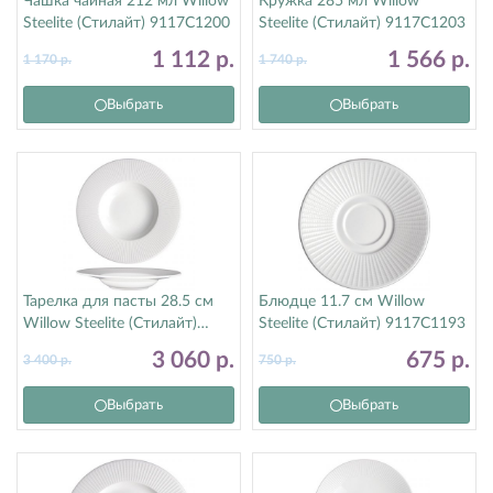
Чашка чайная 212 мл Willow
Кружка 285 мл Willow
Steelite (Стилайт) 9117C1200
Steelite (Стилайт) 9117C1203
1 112
р.
1 566
р.
1 170
р.
1 740
р.
Выбрать
Выбрать
Тарелка для пасты 28.5 см
Блюдце 11.7 см Willow
Willow Steelite (Стилайт)
Steelite (Стилайт) 9117C1193
9117C1176
3 060
р.
675
р.
3 400
р.
750
р.
Выбрать
Выбрать