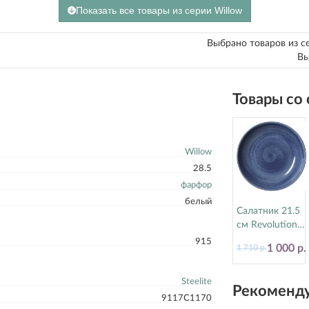
Показать все товары из серии Willow
Выбрано товаров из с
Вы
Товары со
Willow
28.5
фарфор
белый
Салатник 21.5
см Revolution
Bluestone
915
1 000 р.
1 710 р.
Steelite
(Стилайт)
17770570
Steelite
Рекоменду
9117C1170