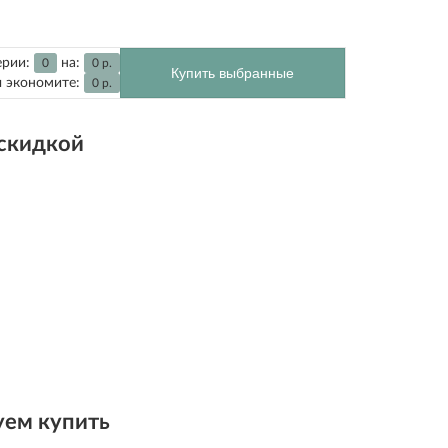
ерии:
на:
0
0
р.
Купить выбранные
 экономите:
0
р.
 скидкой
ем купить