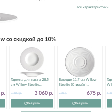
все характеристики
low со скидкой до 10%
Тарелка для пасты 28.5
Блюдце 11.7 см Willow
Тар
см Willow Steelite
Steelite (Стилайт)
Wil
(Стилайт) 9117C1176
9117C1193
91
6
р.
3 060
р.
675
р.
3 400
р.
750
р.
1 4
Выбрать
Выбрать