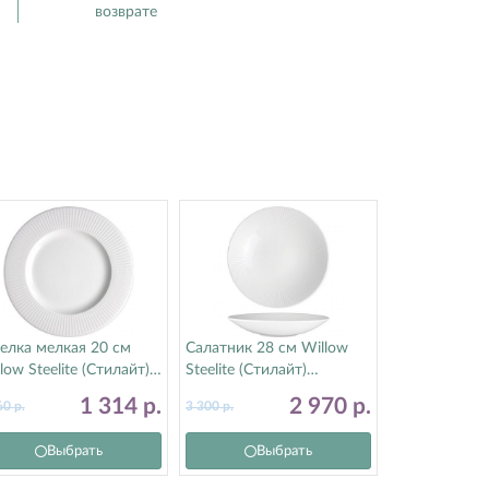
возврате
елка мелкая 20 см
Салатник 28 см Willow
low Steelite (Стилайт)
Steelite (Стилайт)
17C1184
9117C1175
1 314
р.
2 970
р.
60
р.
3 300
р.
Выбрать
Выбрать