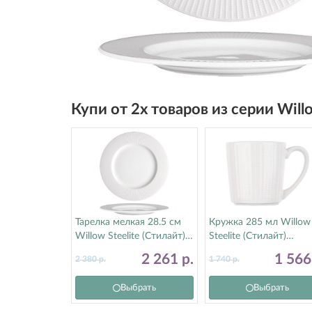
Купи от 2х товаров из серии Wil
Тарелка мелкая 28.5 см
Кружка 285 мл Willow
Willow Steelite (Стилайт)
Steelite (Стилайт)
9117C1170
9117C1203
2 261
р.
1 56
2 380
р.
1 740
р.
Выбрать
Выбрать