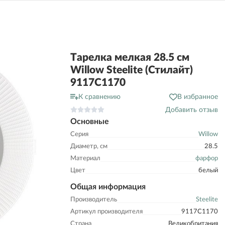
Тарелка мелкая 28.5 см
Willow Steelite (Стилайт)
9117C1170
К сравнению
В избранное
Добавить отзыв
Основные
Серия
Willow
Диаметр, см
28.5
Материал
фарфор
Цвет
белый
Общая информация
Производитель
Steelite
Артикул производителя
9117C1170
Страна
Великобритания