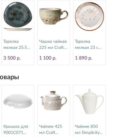
Тарелка
Чашка чайная
Тарелка
мелкая 25.5
225 мл Craft
мелкая 23 см
см Craft Blue
Green Steelite
Craft White
3 500 р.
1 100 р.
1 890 р.
Steelite
(Стилайт)
Steelite
(Стилайт)
11310189
(Стилайт)
11300521
11550543
овары
Крышка для
Чайник 425
Чайник 850
9001C071
мл Craft
мл Simplicity