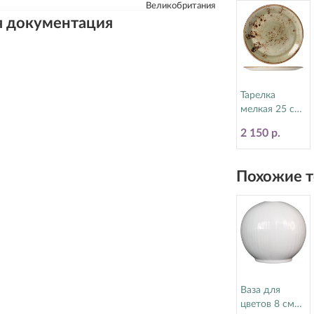
Великобритания
я документация
Тарелка
мелкая 25 см
Craft Green
2 150 р.
Steelite
(Стилайт)
11310566
Похожие т
Ваза для
цветов 8 см