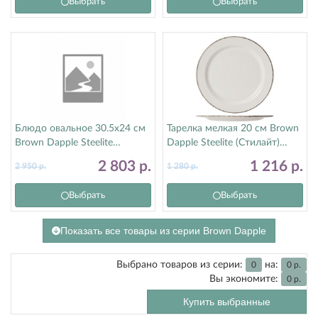
Выбрать
Выбрать
Блюдо овальное 30.5х24 см
Тарелка мелкая 20 см Brown
Brown Dapple Steelite
Dapple Steelite (Стилайт)
(Стилайт) 17140142
17140212
2 803
р.
1 216
р.
2 950
р.
1 280
р.
Выбрать
Выбрать
Показать все товары из серии Brown Dapple
Выбрано товаров из серии:
на:
0
0
р.
Вы экономите:
0
р.
Купить выбранные