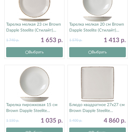
Тарелка мелкая 23 см Brown
Тарелка мелкая 20 см Brown
Dapple Steelite (Стилайт)
Dapple Steelite (Стилайт)
17140543
17140567
1 653
р.
1 413
р.
1 740
р.
1 570
р.
Выбрать
Выбрать
Тарелка пирожковая 15 см
Блюдо квадратное 27х27 см
Brown Dapple Steelite
Brown Dapple Steelite
(Стилайт) 17140568
(Стилайт) 17140553
1 035
р.
4 860
р.
1 150
р.
5 400
р.