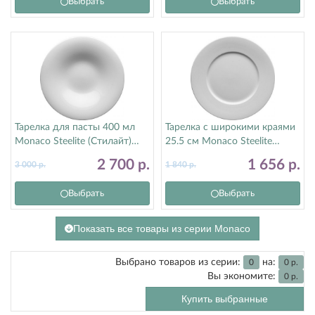
Выбрать
Выбрать
Тарелка для пасты 400 мл
Тарелка с широкими краями
Monaco Steelite (Стилайт)
25.5 см Monaco Steelite
9001C1153
(Стилайт) 9001C1062
2 700
р.
1 656
р.
3 000
р.
1 840
р.
Выбрать
Выбрать
Показать все товары из серии Monaco
Выбрано товаров из серии:
на:
0
0
р.
Вы экономите:
0
р.
Купить выбранные