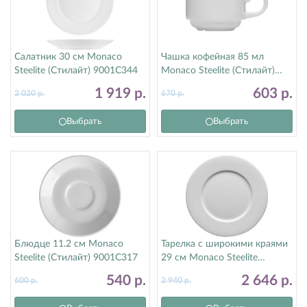
Салатник 30 см Monaco
Чашка кофейная 85 мл
Steelite (Стилайт) 9001C344
Monaco Steelite (Стилайт)
9001C333
1 919
р.
603
р.
2 020
р.
670
р.
Выбрать
Выбрать
Блюдце 11.2 см Monaco
Тарелка с широкими краями
Steelite (Стилайт) 9001C317
29 см Monaco Steelite
(Стилайт) 9001C1061
540
р.
2 646
р.
600
р.
2 940
р.