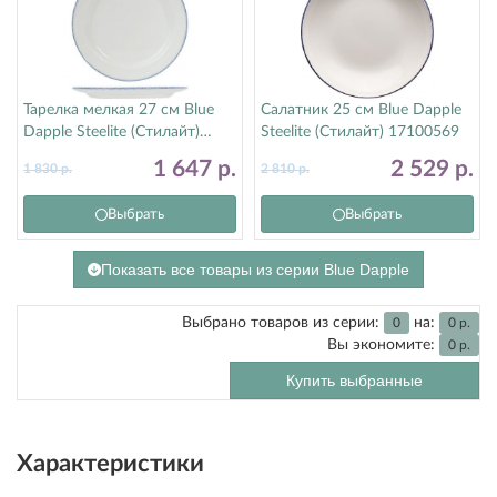
Тарелка мелкая 27 см Blue
Салатник 25 см Blue Dapple
Dapple Steelite (Стилайт)
Steelite (Стилайт) 17100569
17100209
1 647
р.
2 529
р.
1 830
р.
2 810
р.
Выбрать
Выбрать
Показать все товары из серии Blue Dapple
Выбрано товаров из серии:
на:
0
0
р.
Вы экономите:
0
р.
Купить выбранные
Характеристики