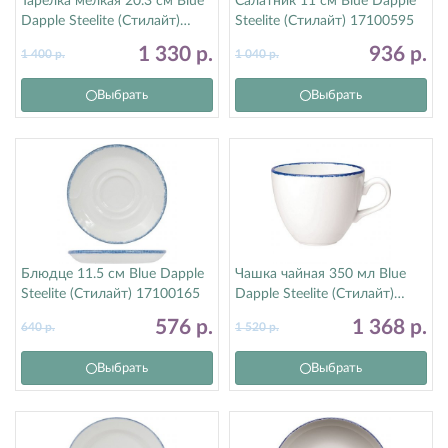
Тарелка мелкая 20.3 см Blue
Салатник 11 см Blue Dapple
Dapple Steelite (Стилайт)
Steelite (Стилайт) 17100595
17100567
1 330
р.
936
р.
1 400
р.
1 040
р.
Выбрать
Выбрать
Блюдце 11.5 см Blue Dapple
Чашка чайная 350 мл Blue
Steelite (Стилайт) 17100165
Dapple Steelite (Стилайт)
1710X0019
576
р.
1 368
р.
640
р.
1 520
р.
Выбрать
Выбрать