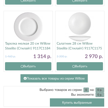
Выбрать
Выбрать
Тарелка мелкая 20 см Willow
Салатник 28 см Willow
Steelite (Стилайт) 9117C1184
Steelite (Стилайт) 9117C1175
1 314
р.
2 970
р.
1 460
р.
3 300
р.
Выбрать
Выбрать
Показать все товары из серии Willow
Выбрано товаров из серии:
на:
0
0
р.
Вы экономите:
0
р.
Купить выбранные