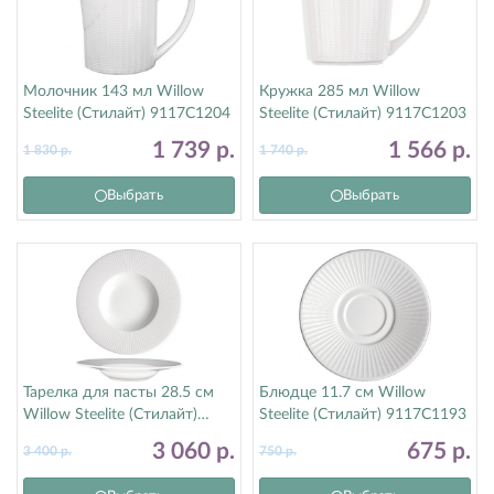
Молочник 143 мл Willow
Кружка 285 мл Willow
Steelite (Стилайт) 9117C1204
Steelite (Стилайт) 9117C1203
1 739
р.
1 566
р.
1 830
р.
1 740
р.
Выбрать
Выбрать
Тарелка для пасты 28.5 см
Блюдце 11.7 см Willow
Willow Steelite (Стилайт)
Steelite (Стилайт) 9117C1193
9117C1176
3 060
р.
675
р.
3 400
р.
750
р.