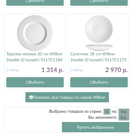
Выбрать
Выбрать
Тарелка мелкая 20 см Willow
Салатник 28 см Willow
Steelite (Стилайт) 9117C1184
Steelite (Стилайт) 9117C1175
1 314
р.
2 970
р.
1 460
р.
3 300
р.
Выбрать
Выбрать
Показать все товары из серии Willow
Выбрано товаров из серии:
на:
0
0
р.
Вы экономите:
0
р.
Купить выбранные