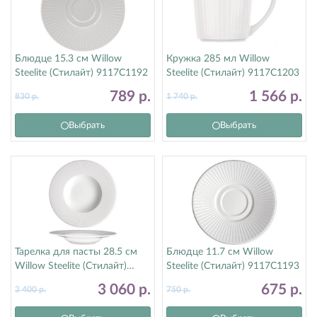
Блюдце 15.3 см Willow
Кружка 285 мл Willow
Steelite (Стилайт) 9117C1192
Steelite (Стилайт) 9117C1203
789
р.
1 566
р.
830
р.
1 740
р.
Выбрать
Выбрать
Тарелка для пасты 28.5 см
Блюдце 11.7 см Willow
Willow Steelite (Стилайт)
Steelite (Стилайт) 9117C1193
9117C1176
3 060
р.
675
р.
3 400
р.
750
р.