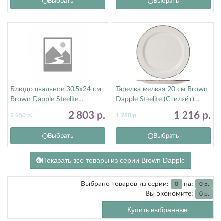
Выбрать
Выбрать
Блюдо овальное 30.5х24 см
Тарелка мелкая 20 см Brown
Brown Dapple Steelite
Dapple Steelite (Стилайт)
(Стилайт) 17140142
17140212
2 803
р.
1 216
р.
2 950
р.
1 280
р.
Выбрать
Выбрать
Показать все товары из серии Brown Dapple
Выбрано товаров из серии:
на:
0
0
р.
Вы экономите:
0
р.
Купить выбранные