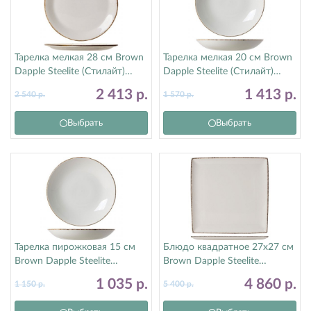
Тарелка мелкая 28 см Brown
Тарелка мелкая 20 см Brown
Dapple Steelite (Стилайт)
Dapple Steelite (Стилайт)
17140544
17140567
2 413
р.
1 413
р.
2 540
р.
1 570
р.
Выбрать
Выбрать
Тарелка пирожковая 15 см
Блюдо квадратное 27х27 см
Brown Dapple Steelite
Brown Dapple Steelite
(Стилайт) 17140568
(Стилайт) 17140553
1 035
р.
4 860
р.
1 150
р.
5 400
р.