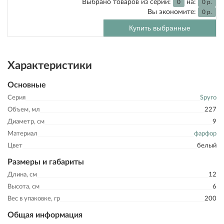
Выбрано товаров из серии:
на:
0
0
р.
Вы экономите:
0
р.
Купить выбранные
Характеристики
Основные
Серия
Spyro
Объем, мл
227
Диаметр, см
9
Материал
фарфор
Цвет
белый
Размеры и габариты
Длина, см
12
Высота, см
6
Вес в упаковке, гр
200
Общая информация