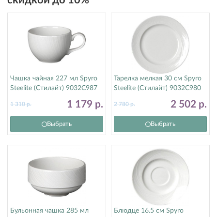
скидкой до 10%
Чашка чайная 227 мл Spyro
Тарелка мелкая 30 см Spyro
Steelite (Стилайт) 9032C987
Steelite (Стилайт) 9032C980
1 179
р.
2 502
р.
1 310
р.
2 780
р.
Выбрать
Выбрать
Бульонная чашка 285 мл
Блюдце 16.5 см Spyro