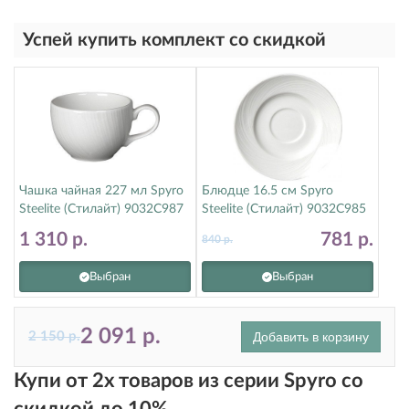
Успей купить комплект со скидкой
Чашка чайная 227 мл Spyro
Блюдце 16.5 см Spyro
Steelite (Стилайт) 9032C987
Steelite (Стилайт) 9032C985
1 310
р.
781
р.
840
р.
Выбран
Выбран
2 091
р.
2 150
р.
Добавить в корзину
Купи от 2х товаров из серии Spyro со