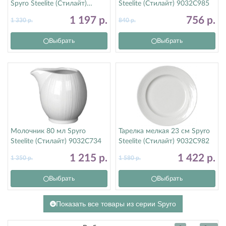
Spyro Steelite (Стилайт)
Steelite (Стилайт) 9032C985
9032C990
1 197
р.
756
р.
1 330
р.
840
р.
Выбрать
Выбрать
Молочник 80 мл Spyro
Тарелка мелкая 23 см Spyro
Steelite (Стилайт) 9032C734
Steelite (Стилайт) 9032C982
1 215
р.
1 422
р.
1 350
р.
1 580
р.
Выбрать
Выбрать
Показать все товары из серии Spyro