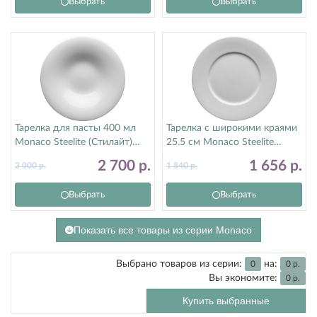
Выбрать
Выбрать
Тарелка для пасты 400 мл
Тарелка с широкими краями
Monaco Steelite (Стилайт)
25.5 см Monaco Steelite
9001C1153
(Стилайт) 9001C1062
2 700
р.
1 656
р.
3 000
р.
1 840
р.
Выбрать
Выбрать
Показать все товары из серии Monaco
Выбрано товаров из серии:
на:
0
0
р.
Вы экономите:
0
р.
Купить выбранные