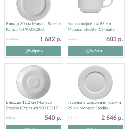
Блюдо 30 см Monaco Steelite
Чашка кофейная 85 мл
(Стилайт) 9001C300
Monaco Steelite (Стилайт)
9001C333
1 682
р.
603
р.
1 770
р.
670
р.
Выбрать
Выбрать
Блюдце 11.2 см Monaco
Тарелка с широкими краями
Steelite (Стилайт) 9001C317
29 см Monaco Steelite
(Стилайт) 9001C1061
540
р.
2 646
р.
600
р.
2 940
р.