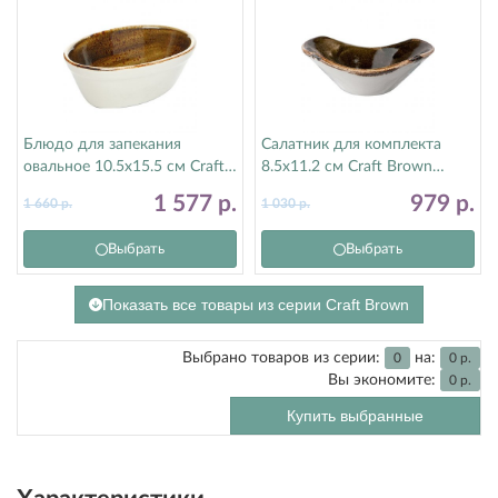
Блюдо для запекания
Салатник для комплекта
овальное 10.5х15.5 см Craft
8.5х11.2 см Craft Brown
Brown Steelite (Стилайт)
Steelite (Стилайт) 11320583
1 577
р.
979
р.
1 660
р.
1 030
р.
11320400
Выбрать
Выбрать
Показать все товары из серии Craft Brown
Выбрано товаров из серии:
на:
0
0
р.
Вы экономите:
0
р.
Купить выбранные