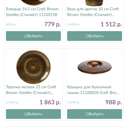
Блюдце 14.5 см Craft Brown
Ваза для цветов 10 см Craft
Steelite (Стилайт) 11320158
Brown Steelite (Стилайт)
11320840
779
р.
1 512
р.
820
р.
1 680
р.
Выбрать
Выбрать
Тарелка мелкая 25 см Craft
Крышка для бульонной
Brown Steelite (Стилайт)
чашки 1132B828 Craft Brown
11320566
Steelite (Стилайт) 11320829
1 863
р.
988
р.
2 070
р.
1 040
р.
Выбрать
Выбрать