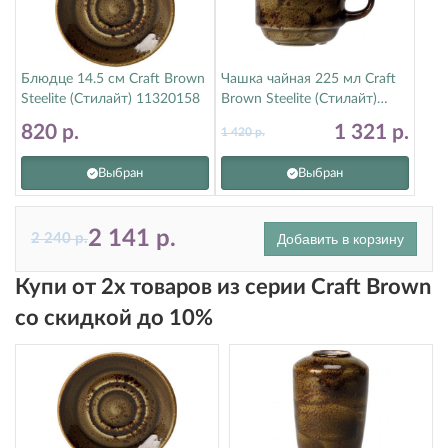
Блюдце 14.5 см Craft Brown
Чашка чайная 225 мл Craft
Steelite (Стилайт) 11320158
Brown Steelite (Стилайт)
11320217
820
р.
1 321
р.
1 420
р.
Выбран
Выбран
2 141
р.
2 240
р.
Добавить в корзину
Купи от 2х товаров из серии Craft Brown
со скидкой до 10%