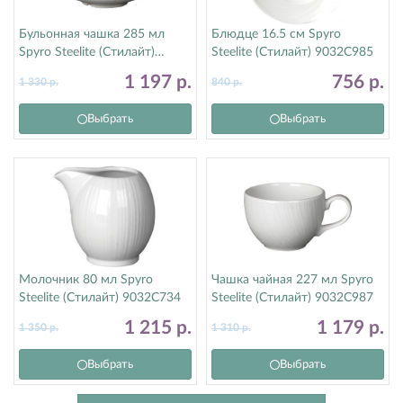
Бульонная чашка 285 мл
Блюдце 16.5 см Spyro
Spyro Steelite (Стилайт)
Steelite (Стилайт) 9032C985
9032C990
1 197
р.
756
р.
1 330
р.
840
р.
Выбрать
Выбрать
Молочник 80 мл Spyro
Чашка чайная 227 мл Spyro
Steelite (Стилайт) 9032C734
Steelite (Стилайт) 9032C987
1 215
р.
1 179
р.
1 350
р.
1 310
р.
Выбрать
Выбрать