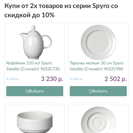
Купи от 2х товаров из серии Spyro со
скидкой до 10%
Кофейник 510 мл Spyro
Тарелка мелкая 30 см Spyro
Steelite (Стилайт) 9032C730
Steelite (Стилайт) 9032C980
3 230
р.
2 502
р.
3 400
р.
2 780
р.
Выбрать
Выбрать