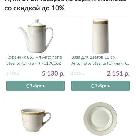
со скидкой до 10%
Кофейник 850 мл Antoinette
Ваза для цветов 11 см
Steelite (Стилайт) 9019C662
Antoinette Steelite (Стилайт)
9019C677
5 130
р.
2 151
р.
5 400
р.
2 390
р.
Выбрать
Выбрать