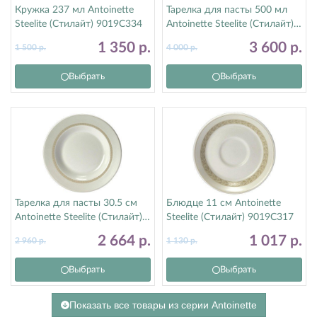
Кружка 237 мл Antoinette
Тарелка для пасты 500 мл
Steelite (Стилайт) 9019C334
Antoinette Steelite (Стилайт)
9019C365
1 350
р.
3 600
р.
1 500
р.
4 000
р.
Выбрать
Выбрать
Тарелка для пасты 30.5 см
Блюдце 11 см Antoinette
Antoinette Steelite (Стилайт)
Steelite (Стилайт) 9019C317
9019C350
2 664
р.
1 017
р.
2 960
р.
1 130
р.
Выбрать
Выбрать
Показать все товары из серии Antoinette