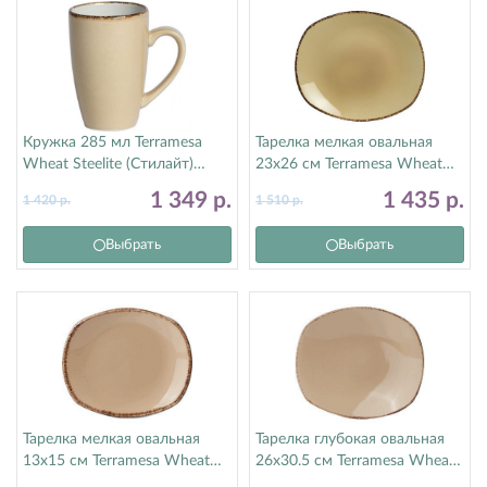
Кружка 285 мл Terramesa
Тарелка мелкая овальная
Wheat Steelite (Стилайт)
23х26 см Terramesa Wheat
11200592
Steelite (Стилайт) 11200580
1 349
р.
1 435
р.
1 420
р.
1 510
р.
Выбрать
Выбрать
Тарелка мелкая овальная
Тарелка глубокая овальная
13х15 см Terramesa Wheat
26х30.5 см Terramesa Wheat
Steelite (Стилайт) 11200582
Steelite (Стилайт) 11200585