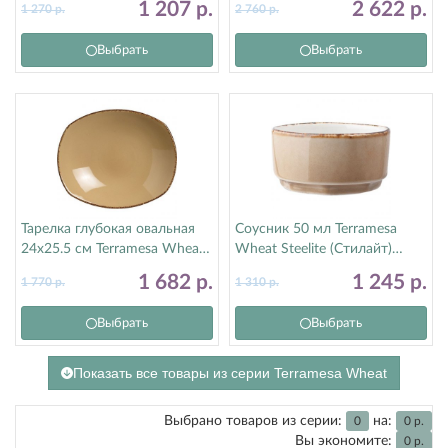
1 207
р.
2 622
р.
1 270
р.
2 760
р.
Выбрать
Выбрать
Тарелка глубокая овальная
Соусник 50 мл Terramesa
24х25.5 см Terramesa Wheat
Wheat Steelite (Стилайт)
Steelite (Стилайт) 11200586
11200575
1 682
р.
1 245
р.
1 770
р.
1 310
р.
Выбрать
Выбрать
Показать все товары из серии Terramesa Wheat
Выбрано товаров из серии:
на:
0
0
р.
Вы экономите:
0
р.