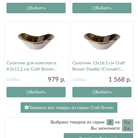
Выбрать
Выбрать
Салатник для комплекта
Салатник 13х16.5 см Craft
8.5х11.2 см Craft Brown
Brown Steelite (Стилайт)
Steelite (Стилайт) 11320583
11320574
979
р.
1 568
р.
1 030
р.
1 650
р.
Выбрать
Выбрать
Показать все товары из серии Craft Brown
Выбрано товаров из серии:
на:
0
0
р.
Вы экономите:
0
р.