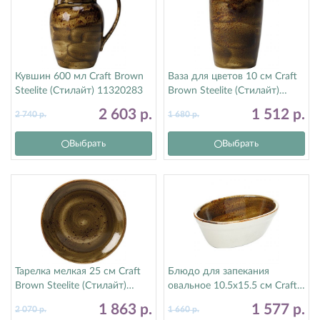
Кувшин 600 мл Craft Brown
Ваза для цветов 10 см Craft
Steelite (Стилайт) 11320283
Brown Steelite (Стилайт)
11320840
2 603
р.
1 512
р.
2 740
р.
1 680
р.
Выбрать
Выбрать
Тарелка мелкая 25 см Craft
Блюдо для запекания
Brown Steelite (Стилайт)
овальное 10.5х15.5 см Craft
11320566
Brown Steelite (Стилайт)
1 863
р.
1 577
р.
2 070
р.
1 660
р.
11320400