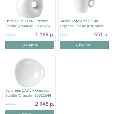
Перечница 11 см Organics
Чашка кофейная 85 мл
Steelite (Стилайт) 9002C656
Organics Steelite (Стилайт)
9002C653
1 169
р.
551
р.
1 230
р.
580
р.
Выбрать
Выбрать
Салатник 17.8 см Organics
Steelite (Стилайт) 9002C644
2 945
р.
3 100
р.