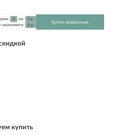
ерии:
на:
0
0
р.
Купить выбранные
 экономите:
0
р.
 скидкой
ем купить