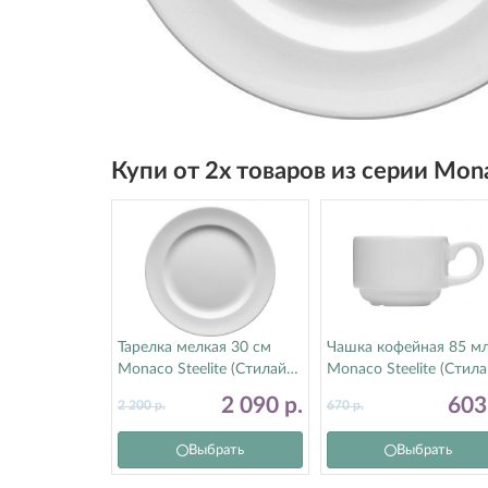
Купи от 2х товаров из серии Mon
Тарелка мелкая 30 см
Чашка кофейная 85 м
Monaco Steelite (Стилайт)
Monaco Steelite (Стила
9001C357
9001C333
2 090
р.
60
2 200
р.
670
р.
Выбрать
Выбрать