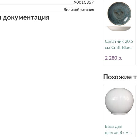
9001C357
Великобритания
я документация
Салатник 20.5
см Craft Blue
Steelite
2 280 р.
(Стилайт)
11300570
Похожие т
Ваза для
цветов 8 см