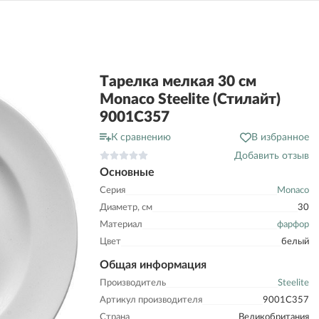
Тарелка мелкая 30 см
Monaco Steelite (Стилайт)
9001C357
К сравнению
В избранное
Добавить отзыв
Основные
Серия
Monaco
Диаметр, см
30
Материал
фарфор
Цвет
белый
Общая информация
Производитель
Steelite
Артикул производителя
9001C357
Страна
Великобритания