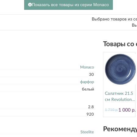
Показать все товары из серии Monaco
Выбрано товаров из с
Вы
Товары со
Monaco
30
фарфор
белый
Салатник 21.5
см Revolution
Bluestone
2.8
1 000 р.
1 710 р.
Steelite
920
(Стилайт)
17770570
Рекоменду
Steelite