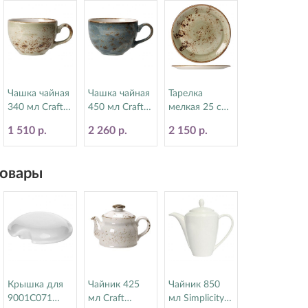
Чашка чайная
Чашка чайная
Тарелка
340 мл Craft
450 мл Craft
мелкая 25 см
Green Steelite
Blue Steelite
Craft Green
1 510 р.
2 260 р.
2 150 р.
(Стилайт)
(Стилайт)
Steelite
11310152
11300150
(Стилайт)
11310566
овары
Крышка для
Чайник 425
Чайник 850
9001C071
мл Craft
мл Simplicity