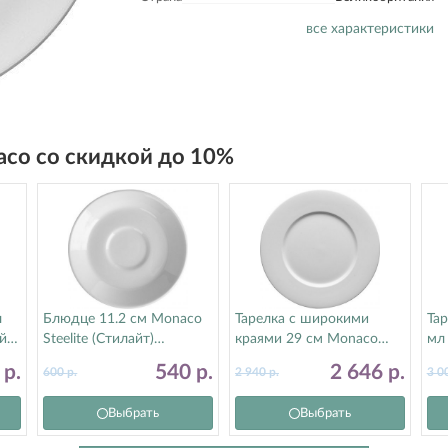
все характеристики
aco со скидкой до 10%
л
Блюдце 11.2 см Monaco
Тарелка с широкими
Тар
йт)
Steelite (Стилайт)
краями 29 см Monaco
мл 
9001C317
Steelite (Стилайт)
(С
3
р.
540
р.
2 646
р.
600
р.
2 940
р.
3 0
9001C1061
Выбрать
Выбрать