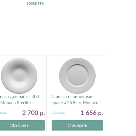
возврате
елка для пасты 400
Тарелка с широкими
Monaco Steelite
краями 25.5 см Monaco
тилайт) 9001C1153
Steelite (Стилайт)
2 700
р.
1 656
р.
00
р.
1 840
р.
9001C1062
Выбрать
Выбрать