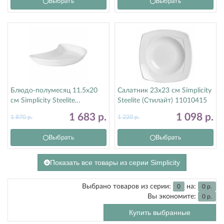
Выбрать
Выбрать
Блюдо-полумесяц 11.5х20
Салатник 23х23 см Simplicity
см Simplicity Steelite
Steelite (Стилайт) 11010415
(Стилайт) 11010207
1 683
р.
1 098
р.
1 870
р.
1 220
р.
Выбрать
Выбрать
Показать все товары из серии Simplicity
Выбрано товаров из серии:
на:
0
0
р.
Вы экономите:
0
р.
Купить выбранные