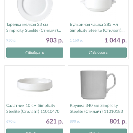
Тарелка мелкая 23 см
Бульонная чашка 285 мл
Simplicity Steelite (Стилайт)
Simplicity Steelite (Стилайт)
11010211
11010115
903
р.
1 044
р.
950
р.
1 160
р.
Выбрать
Выбрать
Салатник 10 см Simplicity
Кружка 340 мл Simplicity
Steelite (Стилайт) 11010470
Steelite (Стилайт) 11010183
621
р.
801
р.
690
р.
890
р.