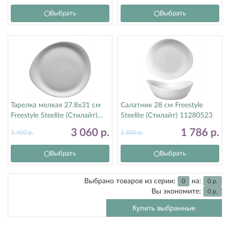
Выбрать
Выбрать
Тарелка мелкая 27.8х31 см
Салатник 28 см Freestyle
Freestyle Steelite (Стилайт)
Steelite (Стилайт) 11280523
11280520
3 060
р.
1 786
р.
3 400
р.
1 880
р.
Выбрать
Выбрать
Выбрано товаров из серии:
на:
0
0
р.
Вы экономите:
0
р.
Купить выбранные