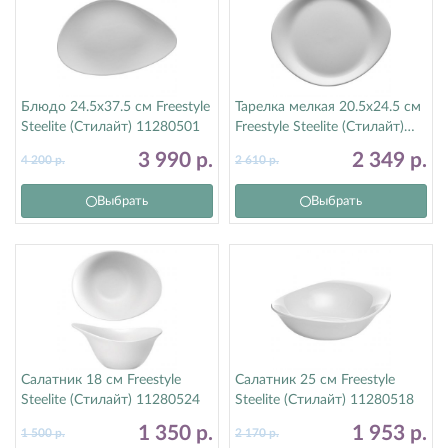
Блюдо 24.5х37.5 см Freestyle
Тарелка мелкая 20.5х24.5 см
Steelite (Стилайт) 11280501
Freestyle Steelite (Стилайт)
11280521
3 990
р.
2 349
р.
4 200
р.
2 610
р.
Выбрать
Выбрать
Салатник 18 см Freestyle
Салатник 25 см Freestyle
Steelite (Стилайт) 11280524
Steelite (Стилайт) 11280518
1 350
р.
1 953
р.
1 500
р.
2 170
р.