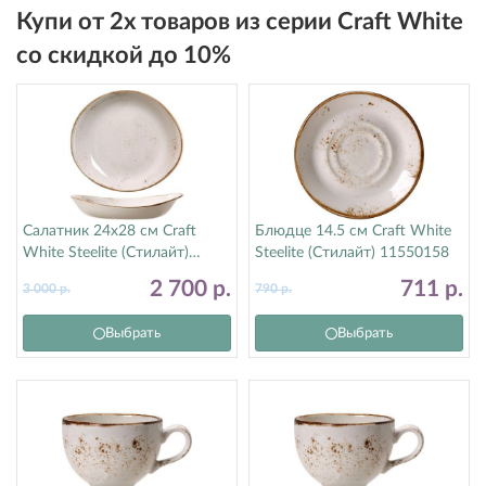
Купи от 2х товаров из серии Craft White
со скидкой до 10%
Салатник 24х28 см Craft
Блюдце 14.5 см Craft White
White Steelite (Стилайт)
Steelite (Стилайт) 11550158
11550523
2 700
р.
711
р.
3 000
р.
790
р.
Выбрать
Выбрать