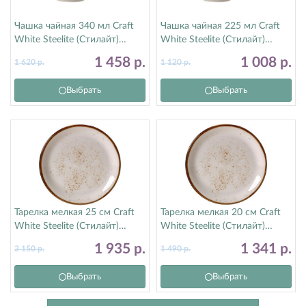
Чашка чайная 340 мл Craft
Чашка чайная 225 мл Craft
White Steelite (Стилайт)
White Steelite (Стилайт)
11550152
11550189
1 458
р.
1 008
р.
1 620
р.
1 120
р.
Выбрать
Выбрать
Тарелка мелкая 25 см Craft
Тарелка мелкая 20 см Craft
White Steelite (Стилайт)
White Steelite (Стилайт)
11550566
11550567
1 935
р.
1 341
р.
2 150
р.
1 490
р.
Выбрать
Выбрать