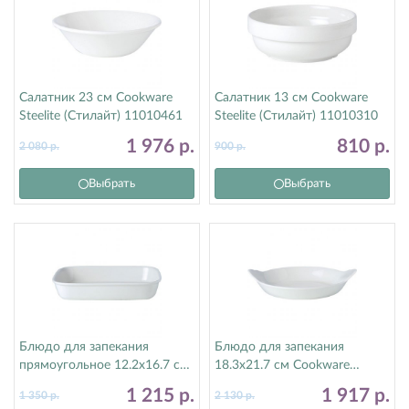
Салатник 23 см Cookware
Салатник 13 см Cookware
Steelite (Стилайт) 11010461
Steelite (Стилайт) 11010310
1 976
р.
810
р.
2 080
р.
900
р.
Выбрать
Выбрать
Блюдо для запекания
Блюдо для запекания
прямоугольное 12.2х16.7 см
18.3х21.7 см Cookware
Cookware Steelite (Стилайт)
Steelite (Стилайт) 11010316
1 215
р.
1 917
р.
1 350
р.
2 130
р.
11010366