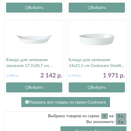
Выбрать
Выбрать
Блюдо для запекания
Блюдо для запекания
овальное 17.7х30.7 см
14х21.5 см Cookware Steelite
Cookware Steelite (Стилайт)
(Стилайт) 11010327
2 142
р.
1 971
р.
2 380
р.
2 190
р.
11010320
Выбрать
Выбрать
Показать все товары из серии Cookware
Выбрано товаров из серии:
на:
0
0
р.
Вы экономите:
0
р.