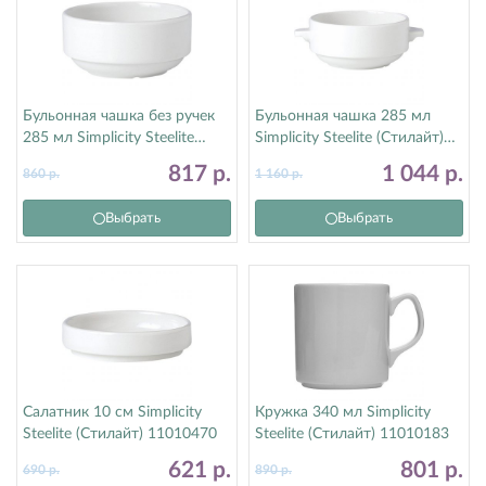
Бульонная чашка без ручек
Бульонная чашка 285 мл
285 мл Simplicity Steelite
Simplicity Steelite (Стилайт)
(Стилайт) 11010121
11010115
817
р.
1 044
р.
860
р.
1 160
р.
Выбрать
Выбрать
Салатник 10 см Simplicity
Кружка 340 мл Simplicity
Steelite (Стилайт) 11010470
Steelite (Стилайт) 11010183
621
р.
801
р.
690
р.
890
р.