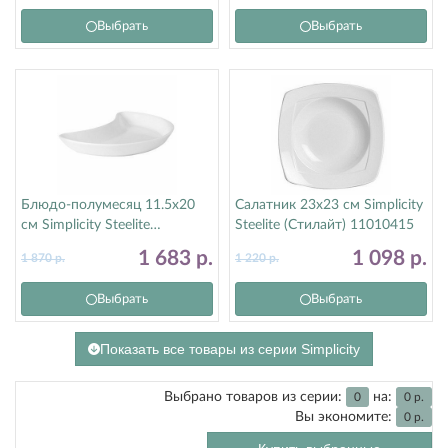
Выбрать
Выбрать
Блюдо-полумесяц 11.5х20
Салатник 23х23 см Simplicity
см Simplicity Steelite
Steelite (Стилайт) 11010415
(Стилайт) 11010207
1 683
р.
1 098
р.
1 870
р.
1 220
р.
Выбрать
Выбрать
Показать все товары из серии Simplicity
Выбрано товаров из серии:
на:
0
0
р.
Вы экономите:
0
р.