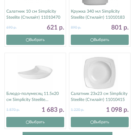
Салатник 10 см Simplicity
Кружка 340 мл Simplicity
Steelite (Стилайт) 11010470
Steelite (Стилайт) 11010183
621
р.
801
р.
690
р.
890
р.
Выбрать
Выбрать
Блюдо-полумесяц 11.5х20
Салатник 23х23 см Simplicity
см Simplicity Steelite
Steelite (Стилайт) 11010415
(Стилайт) 11010207
1 683
р.
1 098
р.
1 870
р.
1 220
р.
Выбрать
Выбрать