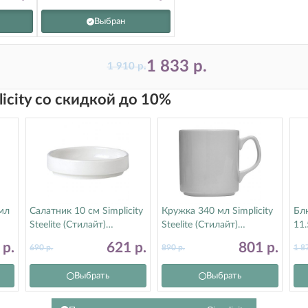
Выбран
1 833
р.
1 910
р.
licity со скидкой до 10%
мл
Салатник 10 см Simplicity
Кружка 340 мл Simplicity
Бл
Steelite (Стилайт)
Steelite (Стилайт)
11.
11010470
11010183
Ste
4
р.
621
р.
801
р.
690
р.
890
р.
1 8
11
Выбрать
Выбрать