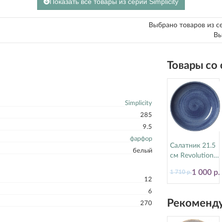
Показать все товары из серии Simplicity
Выбрано товаров из с
Вы
Товары со
Simplicity
285
9.5
фарфор
Салатник 21.5
белый
см Revolution
Bluestone
1 000 р.
1 710 р.
Steelite
12
(Стилайт)
6
17770570
Рекоменду
270