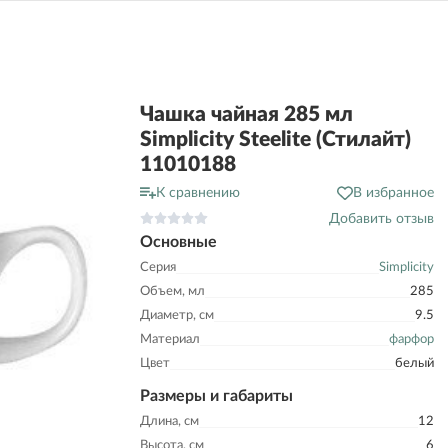
Чашка чайная 285 мл
Simplicity Steelite (Стилайт)
11010188
К сравнению
В избранное
Добавить отзыв
Основные
Серия
Simplicity
Объем, мл
285
Диаметр, см
9.5
Материал
фарфор
Цвет
белый
Размеры и габариты
Длина, см
12
Высота, см
6