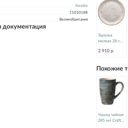
Steelite
11010188
Великобритания
я документация
Тарелка
мелкая 28 см
Craft White
2 910 р.
Steelite
(Стилайт)
11550544
Похожие т
Чашка чайная
285 мл Craft
Blue Steelite