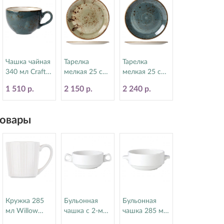
Чашка чайная
Тарелка
Тарелка
340 мл Craft
мелкая 25 см
мелкая 25 см
Blue Steelite
Craft Green
Craft Blue
1 510 р.
2 150 р.
2 240 р.
(Стилайт)
Steelite
Steelite
11300152
(Стилайт)
(Стилайт)
11310566
11300566
овары
Кружка 285
Бульонная
Бульонная
мл Willow
чашка с 2-мя
чашка 285 мл
Steelite
ручками 285
Simplicity