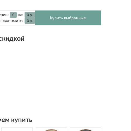
ерии:
на:
0
0
р.
Купить выбранные
 экономите:
0
р.
 скидкой
ем купить