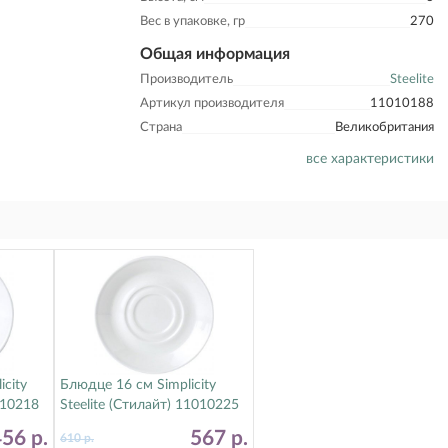
Вес в упаковке, гр
270
Общая информация
Производитель
Steelite
Артикул производителя
11010188
Страна
Великобритания
все характеристики
icity
Блюдце 16 см Simplicity
010218
Steelite (Стилайт) 11010225
456
р.
567
р.
610
р.