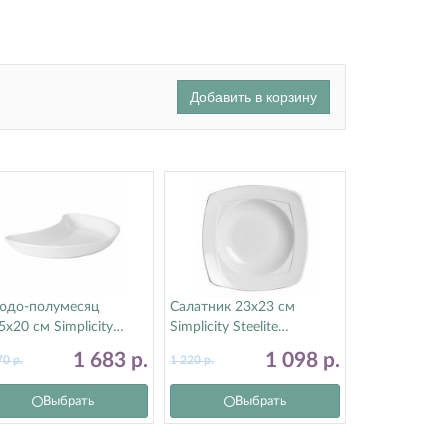
Добавить в корзину
юдо-полумесяц
Салатник 23х23 см
5х20 см Simplicity
Simplicity Steelite
elite (Стилайт)
(Стилайт) 11010415
1 683
р.
1 098
р.
70
р.
1 220
р.
010207
Выбрать
Выбрать