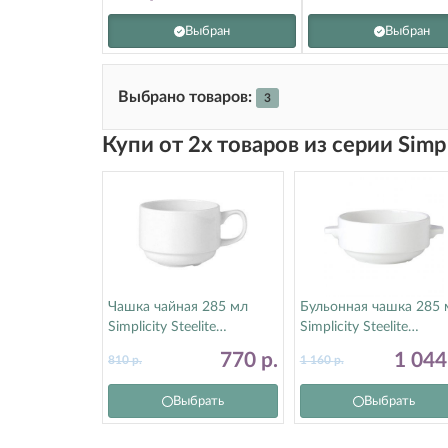
Выбран
Выбран
Выбрано товаров:
3
Купи от 2х товаров из серии Simp
Чашка чайная 285 мл
Бульонная чашка 285 
Simplicity Steelite
Simplicity Steelite
(Стилайт) 11010188
(Стилайт) 11010115
770
р.
1 04
810
р.
1 160
р.
Выбрать
Выбрать