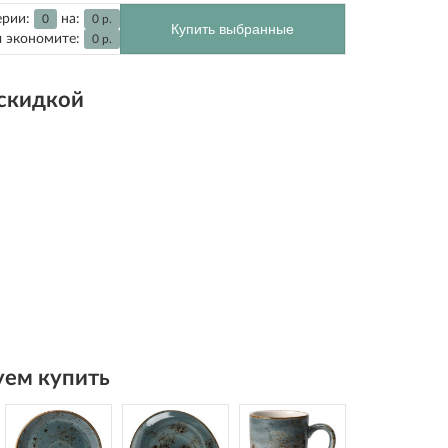
ерии:
на:
0
0
р.
Купить выбранные
 экономите:
0
р.
 скидкой
ем купить