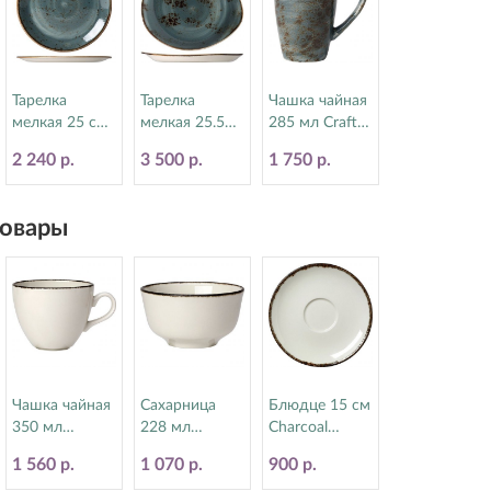
Тарелка
Тарелка
Чашка чайная
мелкая 25 см
мелкая 25.5
285 мл Craft
Craft Blue
см Craft Blue
Blue Steelite
2 240 р.
3 500 р.
1 750 р.
Steelite
Steelite
(Стилайт)
(Стилайт)
(Стилайт)
11300592
11300566
11300521
овары
Чашка чайная
Сахарница
Блюдце 15 см
350 мл
228 мл
Charcoal
Charcoal
Charcoal
Dapple Steelite
1 560 р.
1 070 р.
900 р.
Dapple Steelite
Dapple Steelite
(Стилайт)