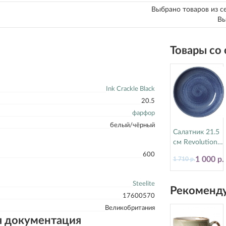
Выбрано товаров из с
Вы
Товары со
Ink Crackle Black
20.5
фарфор
белый/чёрный
Салатник 21.5
см Revolution
Bluestone
600
1 000 р.
1 710 р.
Steelite
(Стилайт)
17770570
Steelite
Рекоменду
17600570
Великобритания
я документация