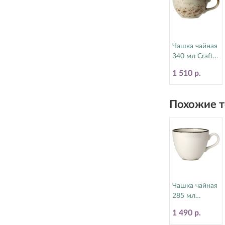
Чашка чайная
340 мл Craft
Green Steelite
1 510 р.
(Стилайт)
11310152
Похожие т
Чашка чайная
285 мл
Charcoal
1 490 р.
Dapple Steelite