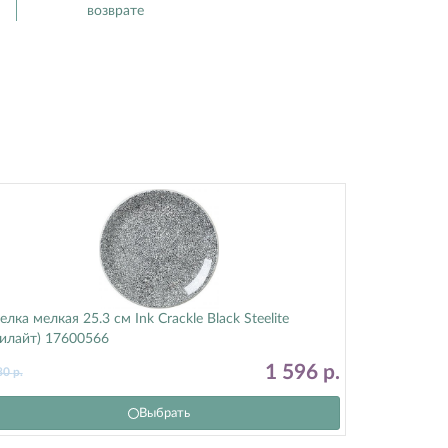
возврате
елка мелкая 25.3 см Ink Crackle Black Steelite
тилайт) 17600566
1 596
р.
80
р.
Выбрать