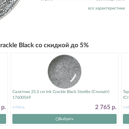
все характеристики
Crackle Black со скидкой до 5%
Салатник 25.3 см Ink Crackle Black Steelite (Стилайт)
Тар
17600569
(С
9
р.
2 765
р.
2 910
р.
1 6
Выбрать