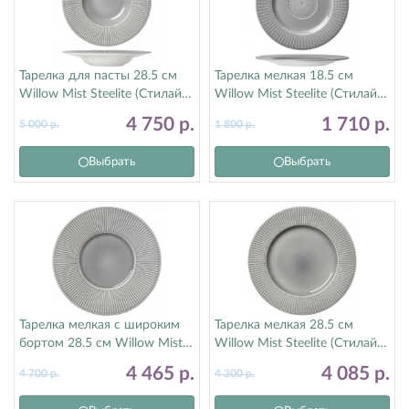
Тарелка для пасты 28.5 см
Тарелка мелкая 18.5 см
Willow Mist Steelite (Стилайт)
Willow Mist Steelite (Стилайт)
9114C1176
9114C1177
4 750
р.
1 710
р.
5 000
р.
1 800
р.
Выбрать
Выбрать
Тарелка мелкая с широким
Тарелка мелкая 28.5 см
бортом 28.5 см Willow Mist
Willow Mist Steelite (Стилайт)
Steelite (Стилайт) 9114C1171
9114C1170
4 465
р.
4 085
р.
4 700
р.
4 300
р.