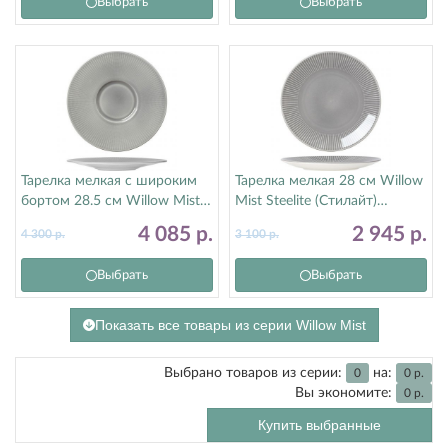
Выбрать
Выбрать
Тарелка мелкая с широким
Тарелка мелкая 28 см Willow
бортом 28.5 см Willow Mist
Mist Steelite (Стилайт)
Steelite (Стилайт) 9114C1172
9114C1173
4 085
р.
2 945
р.
4 300
р.
3 100
р.
Выбрать
Выбрать
Показать все товары из серии Willow Mist
Выбрано товаров из серии:
на:
0
0
р.
Вы экономите:
0
р.
Купить выбранные