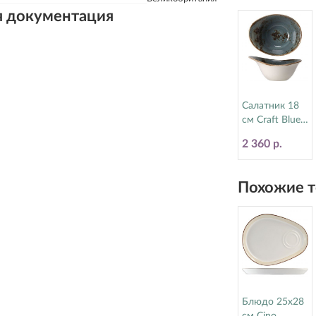
я документация
Салатник 18
см Craft Blue
Steelite
2 360 р.
(Стилайт)
11300524
Похожие т
Блюдо 25х28