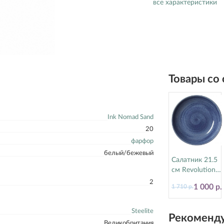
все характеристики
Товары со
Ink Nomad Sand
20
фарфор
белый/бежевый
Салатник 21.5
см Revolution
Bluestone
2
1 000 р.
1 710 р.
Steelite
(Стилайт)
17770570
Steelite
Рекоменду
Великобритания