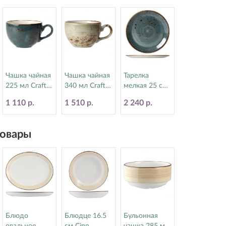
Чашка чайная
Чашка чайная
Тарелка
225 мл Craft
340 мл Craft
мелкая 25 см
Blue Steelite
Green Steelite
Craft Blue
1 110 р.
1 510 р.
2 240 р.
(Стилайт)
(Стилайт)
Steelite
11300189
11310152
(Стилайт)
11300566
овары
Блюдо
Блюдце 16.5
Бульонная