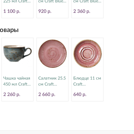
225 мл Craft
см Craft Blue
см Craft Blue
Green Steelite
Steelite
Steelite
1 100 р.
920 р.
2 360 р.
(Стилайт)
(Стилайт)
(Стилайт)
11310189
11300158
11300524
овары
Чашка чайная
Салатник 25.5
Блюдце 11 см
450 мл Craft
см Craft
Craft
Blue Steelite
Raspberry
Raspberry
2 260 р.
2 660 р.
640 р.
(Стилайт)
Steelite
Steelite
11300150
(Стилайт)
(Стилайт)
12100569
12100165