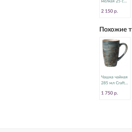
мелкая 25 см
Craft Green
2 150 р.
Steelite
(Стилайт)
11310566
Похожие т
Чашка чайная
285 мл Craft
Blue Steelite
1 750 р.
(Стилайт)
11300592