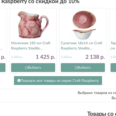
t Raspberry со скидкой до 10%
Молочник 185 мл Craft
Салатник 18х14 см Craft
Та
Raspberry Steelite
Raspberry Steelite
см 
(Стилайт) 12100387
(Стилайт) 12100524
(С
9
р.
1 425
р.
2 138
р.
1 500
р.
2 250
р.
1 0
Выбрать
Выбрать
Показать все товары из серии Craft Raspberry
Выбрано товаров из с
Вы
Товары со