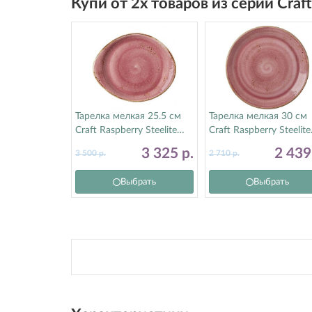
Купи от 2х товаров из серии Craf
Тарелка мелкая 25.5 см
Тарелка мелкая 30 см
Craft Raspberry Steelite
Craft Raspberry Steelite
(Стилайт) 12100521
(Стилайт) 12100565
3 325
р.
2 43
3 500
р.
2 710
р.
Выбрать
Выбрать