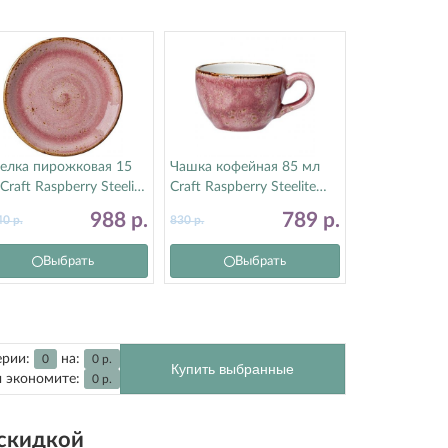
релка пирожковая 15
Чашка кофейная 85 мл
Craft Raspberry Steelite
Craft Raspberry Steelite
тилайт) 12100568
(Стилайт) 12100190
988
р.
789
р.
40
р.
830
р.
Выбрать
Выбрать
ерии:
на:
0
0
р.
Купить выбранные
 экономите:
0
р.
 скидкой