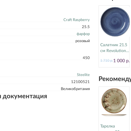
Craft Raspberry
25.5
фарфор
розовый
Салатник 21.5
см Revolution
Bluestone
450
1 000 р.
1 710 р.
Steelite
(Стилайт)
17770570
Steelite
Рекоменду
12100521
Великобритания
я документация
Тарелка