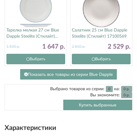
Тарелка мелкая 27 см Blue
Салатник 25 см Blue Dapple
Dapple Steelite (Стилайт)
Steelite (Стилайт) 17100569
17100209
1 647
р.
2 529
р.
1 830
р.
2 810
р.
Выбрать
Выбрать
Показать все товары из серии Blue Dapple
Выбрано товаров из серии:
на:
0
0
р.
Вы экономите:
0
р.
Купить выбранные
Характеристики