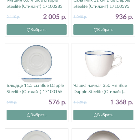
Кувшин 0.6 л Blue Dapple
Салатник 11 см Blue Dapple
Steelite (Стилайт) 17100283
Steelite (Стилайт) 17100595
2 005
р.
936
р.
2 110
р.
1 040
р.
Выбрать
Выбрать
Блюдце 11.5 см Blue Dapple
Чашка чайная 350 мл Blue
Steelite (Стилайт) 17100165
Dapple Steelite (Стилайт)
1710X0019
576
р.
1 368
р.
640
р.
1 520
р.
Выбрать
Выбрать