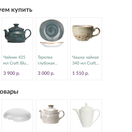
ем купить
Чайник 425
Тарелка
Чашка чайная
мл Craft Blue
глубокая
340 мл Craft
Steelite
21х19.5 см
Green Steelite
3 900 р.
3 000 р.
1 510 р.
(Стилайт)
Craft Blue
(Стилайт)
11300367
Steelite
11310152
(Стилайт)
овары
11300587