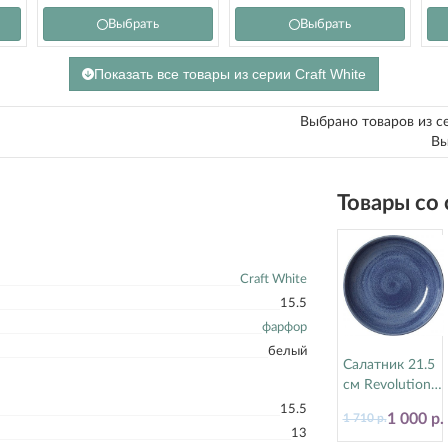
Выбрать
Выбрать
Показать все товары из серии Craft White
Выбрано товаров из с
Вы
Товары со
Craft White
15.5
фарфор
белый
Салатник 21.5
см Revolution
Bluestone
15.5
1 000 р.
1 710 р.
Steelite
13
(Стилайт)