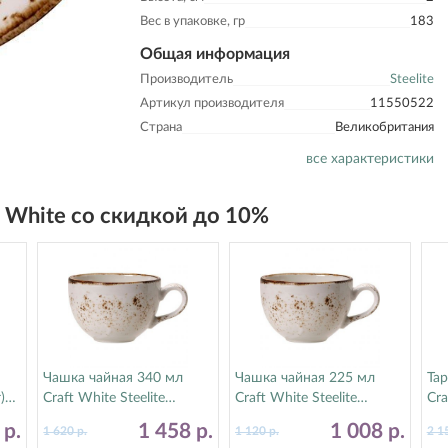
Вес в упаковке, гр
183
Общая информация
Производитель
Steelite
Артикул производителя
11550522
Страна
Великобритания
все характеристики
t White со скидкой до 10%
Чашка чайная 340 мл
Чашка чайная 225 мл
Тар
)
Craft White Steelite
Craft White Steelite
Cra
(Стилайт) 11550152
(Стилайт) 11550189
(С
1
р.
1 458
р.
1 008
р.
1 620
р.
1 120
р.
2 1