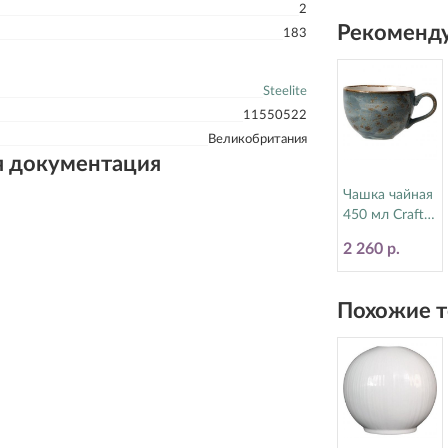
2
17770570
Рекоменду
183
Steelite
11550522
Великобритания
я документация
Чашка чайная
450 мл Craft
Blue Steelite
2 260 р.
(Стилайт)
11300150
Похожие т