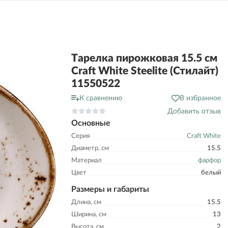
Тарелка пирожковая 15.5 см
Craft White Steelite (Стилайт)
11550522
К сравнению
В избранное
Добавить отзыв
Основные
Серия
Craft White
Диаметр, см
15.5
Материал
фарфор
Цвет
белый
Размеры и габариты
Длина, см
15.5
Ширина, см
13
Высота, см
2