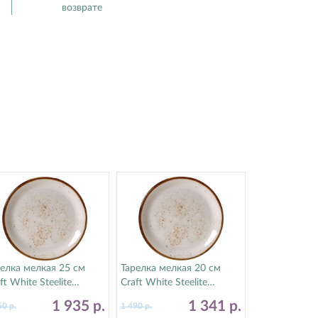
возврате
елка мелкая 25 см
Тарелка мелкая 20 см
ft White Steelite
Craft White Steelite
тилайт) 11550566
(Стилайт) 11550567
1 935
р.
1 341
р.
50
р.
1 490
р.