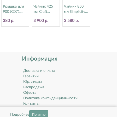
Крышка для
Чайник 425
Чайник 850
9001C071
мл Craft
мл Simplicity
Monaco
White Steelite
Steelite
380 р.
3 900 р.
2 580 р.
Steelite
(Стилайт)
(Стилайт)
(Стилайт)
11550367
11010830
9001C072
Информация
Доставка и оплата
Гарантии
Юр. лицам
Распродажа
Оферта
Политика конфиденциальности
Контакты
О компании
Подробнее
Понятно