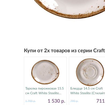
Купи от 2х товаров из серии Craf
Тарелка пирожковая 15.5
Блюдце 14.5 см Craft
см Craft White Steelite
White Steelite (Стилайт
(Стилайт) 11550522
11550158
1 530
р.
71
1 700
р.
790
р.