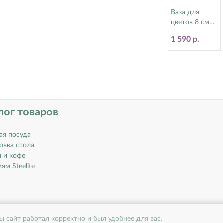
Ваза для
цветов 8 см
Spyro Steelite
1 590 р.
(Стилайт)
9032C742
лог товаров
ая посуда
овка стола
я и кофе
ям Steelite
ы сайт работал корректно и был удобнее для вас.