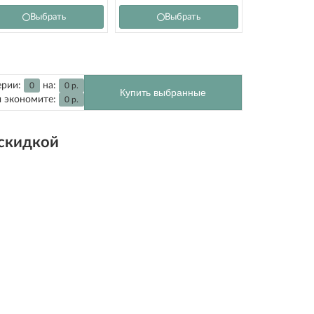
Выбрать
Выбрать
ерии:
на:
0
0
р.
Купить выбранные
 экономите:
0
р.
 скидкой