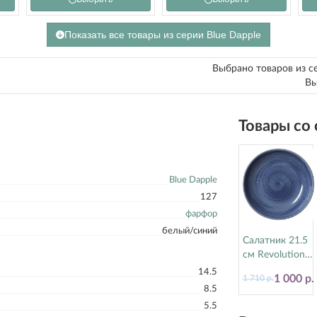
Показать все товары из серии Blue Dapple
Выбрано товаров из с
Вы
Товары со
Blue Dapple
127
фарфор
белый/синий
Салатник 21.5
см Revolution
Bluestone
14.5
1 000 р.
1 710 р.
Steelite
8.5
(Стилайт)
5.5
17770570