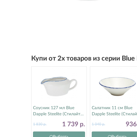
Купи от 2х товаров из серии Blu
Соусник 127 мл Blue
Салатник 11 см Blue
Dapple Steelite (Стилайт)
Dapple Steelite (Стилай
17100844
17100595
1 739
р.
93
1 830
р.
1 040
р.
Выбрать
Выбрать