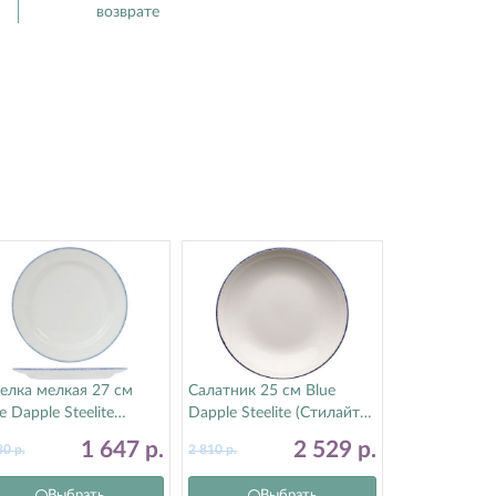
возврате
елка мелкая 27 см
Салатник 25 см Blue
e Dapple Steelite
Dapple Steelite (Стилайт)
тилайт) 17100209
17100569
1 647
р.
2 529
р.
30
р.
2 810
р.
Выбрать
Выбрать