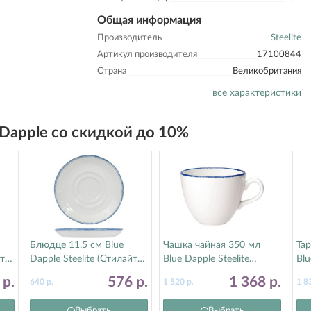
Общая информация
Производитель
Steelite
Артикул производителя
17100844
Страна
Великобритания
все характеристики
e Dapple со скидкой до 10%
Блюдце 11.5 см Blue
Чашка чайная 350 мл
Тар
т)
Dapple Steelite (Стилайт)
Blue Dapple Steelite
Blu
17100165
(Стилайт) 1710X0019
(С
6
р.
576
р.
1 368
р.
640
р.
1 520
р.
1 8
Выбрать
Выбрать