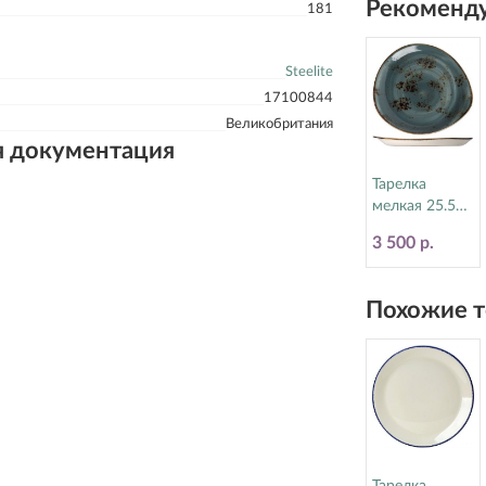
Рекоменду
181
Steelite
17100844
Великобритания
я документация
Тарелка
мелкая 25.5
см Craft Blue
3 500 р.
Steelite
(Стилайт)
11300521
Похожие т