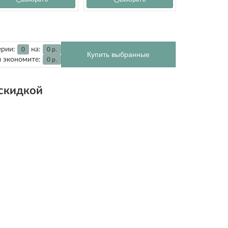
ерии:
на:
0
0
р.
Купить выбранные
 экономите:
0
р.
 скидкой