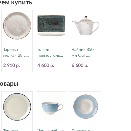
ем купить
Тарелка
Блюдо
Чайник 850
мелкая 28 см
прямоугольно
мл Craft
Craft White
е 16.8х27 см
White Steelite
2 910 р.
4 600 р.
6 600 р.
Steelite
Craft Blue
(Стилайт)
(Стилайт)
Steelite
11550833
11550544
(Стилайт)
овары
11300550