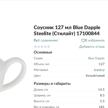
Соусник 127 мл Blue Dapple
Steelite (Стилайт) 17100844
К сравнению
В избранное
Добавить отзыв
Основные
Серия
Blue Dapple
Объем, мл
127
Материал
фарфор
Цвет
белый/синий
Размеры и габариты
Длина, см
14.5
Ширина, см
8.5
Высота, см
5.5
Вес в упаковке, гр
181