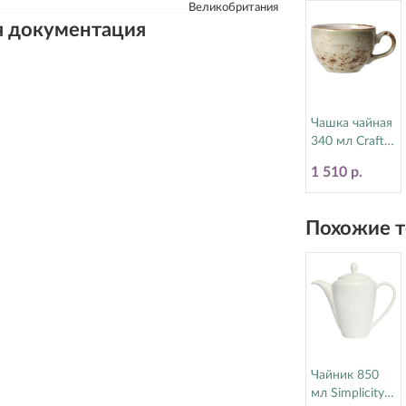
Великобритания
я документация
Чашка чайная
340 мл Craft
Green Steelite
1 510 р.
(Стилайт)
11310152
Похожие т
Чайник 850
мл Simplicity