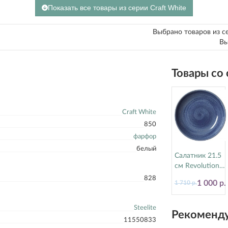
Показать все товары из серии Craft White
Выбрано товаров из с
Вы
Товары со
Craft White
850
фарфор
белый
Салатник 21.5
см Revolution
Bluestone
828
1 000 р.
1 710 р.
Steelite
(Стилайт)
17770570
Steelite
Рекоменду
11550833