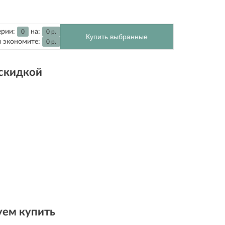
ерии:
на:
0
0
р.
Купить выбранные
 экономите:
0
р.
 скидкой
ем купить