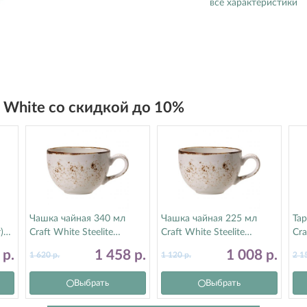
все характеристики
t White со скидкой до 10%
Чашка чайная 340 мл
Чашка чайная 225 мл
Тар
)
Craft White Steelite
Craft White Steelite
Cra
(Стилайт) 11550152
(Стилайт) 11550189
(С
1
р.
1 458
р.
1 008
р.
1 620
р.
1 120
р.
2 1
Выбрать
Выбрать