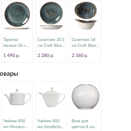
Тарелка
Салатник 20.5
Салатник 18
мелкая 20 см
см Craft Blue
см Craft Blue
Craft Blue
Steelite
Steelite
1 490 р.
2 280 р.
2 360 р.
Steelite
(Стилайт)
(Стилайт)
(Стилайт)
11300570
11300524
11300567
овары
Чайник 850
Чайник 850
Ваза для
мл Monaco
мл Simplicity
цветов 8 см