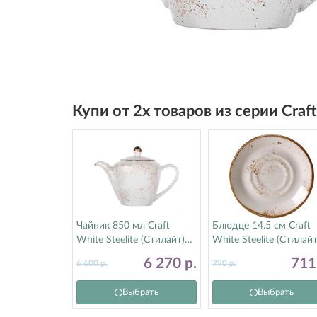
Купи от 2х товаров из серии Craf
Чайник 850 мл Craft
Блюдце 14.5 см Craft
White Steelite (Стилайт)
White Steelite (Стилайт
11550833
11550158
6 270
р.
71
6 600
р.
790
р.
Выбрать
Выбрать