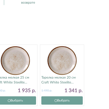
возврате
елка мелкая 25 см
Тарелка мелкая 20 см
ft White Steelite
Craft White Steelite
тилайт) 11550566
(Стилайт) 11550567
1 935
р.
1 341
р.
50
р.
1 490
р.
Выбрать
Выбрать