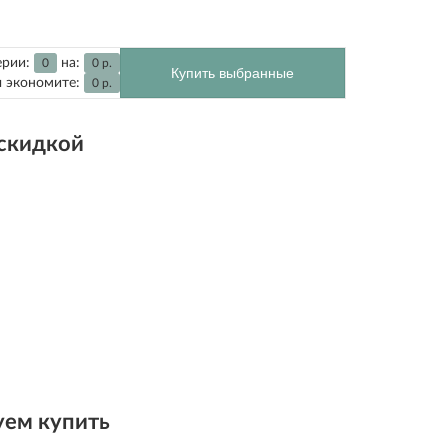
ерии:
на:
0
0
р.
Купить выбранные
 экономите:
0
р.
 скидкой
ем купить