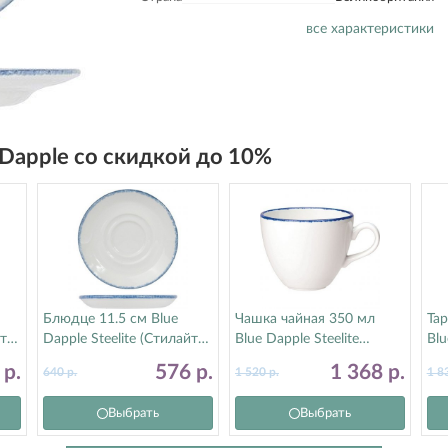
все характеристики
e Dapple со скидкой до 10%
Блюдце 11.5 см Blue
Чашка чайная 350 мл
Тар
т)
Dapple Steelite (Стилайт)
Blue Dapple Steelite
Blu
17100165
(Стилайт) 1710X0019
(С
6
р.
576
р.
1 368
р.
640
р.
1 520
р.
1 8
Выбрать
Выбрать