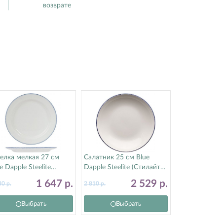
возврате
елка мелкая 27 см
Салатник 25 см Blue
e Dapple Steelite
Dapple Steelite (Стилайт)
тилайт) 17100209
17100569
1 647
р.
2 529
р.
30
р.
2 810
р.
Выбрать
Выбрать