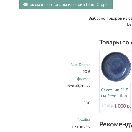
Показать все товары из серии Blue Dapple
Выбрано товаров из с
Вы
Товары со
Blue Dapple
20.5
фарфор
белый/синий
Салатник 21.5
см Revolution
Bluestone
500
1 000 р.
1 710 р.
Steelite
(Стилайт)
17770570
Steelite
Рекоменду
17100212