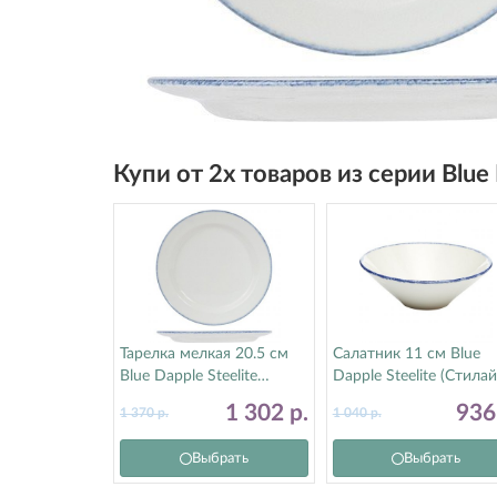
Купи от 2х товаров из серии Blu
Тарелка мелкая 20.5 см
Салатник 11 см Blue
Blue Dapple Steelite
Dapple Steelite (Стилай
(Стилайт) 17100212
17100595
1 302
р.
93
1 370
р.
1 040
р.
Выбрать
Выбрать