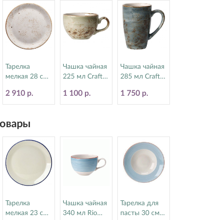
Тарелка
Чашка чайная
Чашка чайная
мелкая 28 см
225 мл Craft
285 мл Craft
Craft White
Green Steelite
Blue Steelite
2 910 р.
1 100 р.
1 750 р.
Steelite
(Стилайт)
(Стилайт)
(Стилайт)
11310189
11300592
11550544
овары
Тарелка
Чашка чайная
Тарелка для
мелкая 23 см
340 мл Rio
пасты 30 см