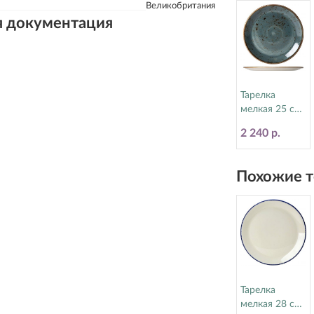
Великобритания
я документация
Тарелка
мелкая 25 см
Craft Blue
2 240 р.
Steelite
(Стилайт)
11300566
Похожие т
Тарелка
мелкая 28 см