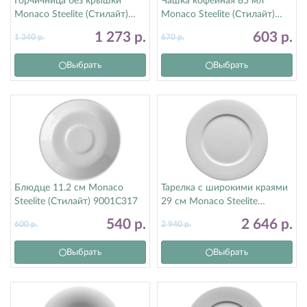
Горчичница без крышки
Чашка кофейная 85 мл
Monaco Steelite (Стилайт)
Monaco Steelite (Стилайт)
9001C071
9001C333
1 273
р.
603
р.
1 340
р.
670
р.
Выбрать
Выбрать
Блюдце 11.2 см Monaco
Тарелка с широкими краями
Steelite (Стилайт) 9001C317
29 см Monaco Steelite
(Стилайт) 9001C1061
540
р.
2 646
р.
600
р.
2 940
р.
Выбрать
Выбрать