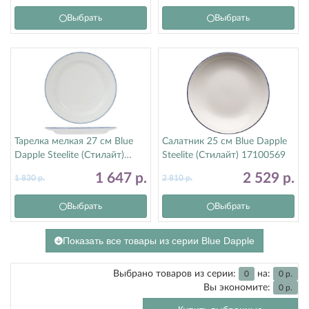
Выбрать
Выбрать
Тарелка мелкая 27 см Blue
Салатник 25 см Blue Dapple
Dapple Steelite (Стилайт)
Steelite (Стилайт) 17100569
17100209
1 647
р.
2 529
р.
1 830
р.
2 810
р.
Выбрать
Выбрать
Показать все товары из серии Blue Dapple
Выбрано товаров из серии:
на:
0
0
р.
Вы экономите:
0
р.