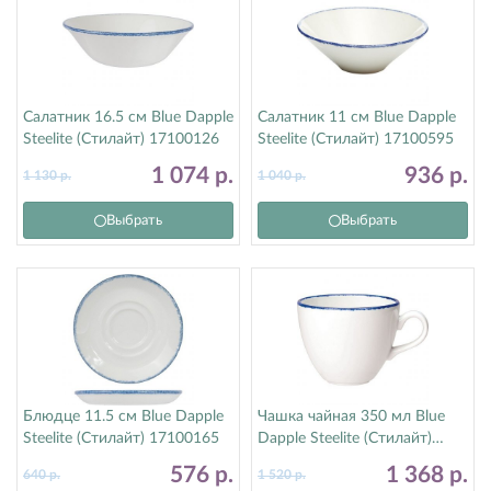
Салатник 16.5 см Blue Dapple
Салатник 11 см Blue Dapple
Steelite (Стилайт) 17100126
Steelite (Стилайт) 17100595
1 074
р.
936
р.
1 130
р.
1 040
р.
Выбрать
Выбрать
Блюдце 11.5 см Blue Dapple
Чашка чайная 350 мл Blue
Steelite (Стилайт) 17100165
Dapple Steelite (Стилайт)
1710X0019
576
р.
1 368
р.
640
р.
1 520
р.