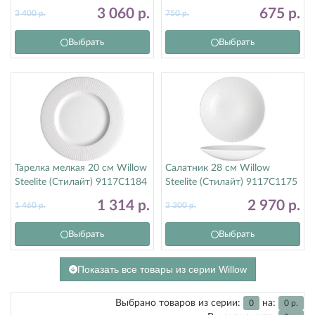
9117C1176
3 060
р.
675
р.
3 400
р.
750
р.
Выбрать
Выбрать
Тарелка мелкая 20 см Willow
Салатник 28 см Willow
Steelite (Стилайт) 9117C1184
Steelite (Стилайт) 9117C1175
1 314
р.
2 970
р.
1 460
р.
3 300
р.
Выбрать
Выбрать
Показать все товары из серии Willow
Выбрано товаров из серии:
на:
0
0
р.