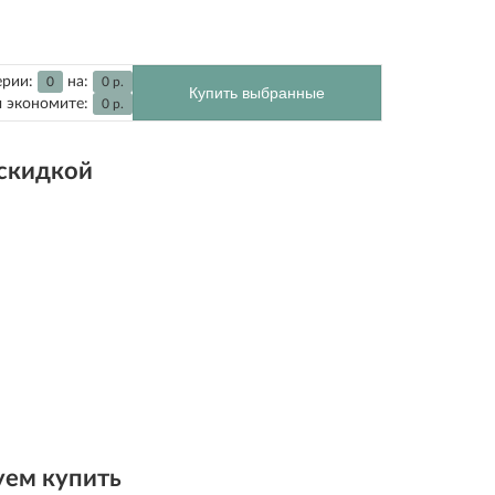
ерии:
на:
0
0
р.
Купить выбранные
 экономите:
0
р.
 скидкой
ем купить