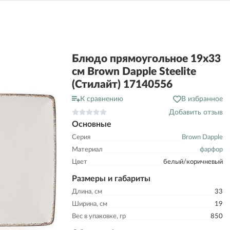
Блюдо прямоугольное 19х33
см Brown Dapple Steelite
(Стилайт) 17140556
К сравнению
В избранное
Добавить отзыв
Основные
Серия
Brown Dapple
Материал
фарфор
Цвет
белый/коричневый
Размеры и габариты
Длина, см
33
Ширина, см
19
Вес в упаковке, гр
850