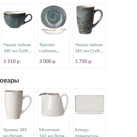
Чашка чайная
Тарелка
Чашка чайная
340 мл Craft
глубокая
285 мл Craft
Blue Steelite
21х19.5 см
Blue Steelite
1 510 р.
3 000 р.
1 750 р.
(Стилайт)
Craft Blue
(Стилайт)
11300152
Steelite
11300592
(Стилайт)
овары
11300587
Кружка 285
Молочник
Блюдо
мл Brown
142 мл Brown
прямоугольно