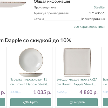
Общая информация
Производитель
Steelite
Артикул производителя
17140556
Страна
Великобритания
все характеристики
wn Dapple со скидкой до 10%
Тарелка пирожковая 15
Блюдо квадратное 27х27
Бл
см Brown Dapple Steelite
см Brown Dapple Steelite
см 
(Стилайт) 17140568
(Стилайт) 17140553
(С
3
р.
1 035
р.
4 860
р.
1 150
р.
5 400
р.
2 9
Выбрать
Выбрать