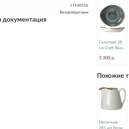
17140556
Великобритания
я документация
Салатник 28
см Craft Blue
Steelite
3 300 р.
(Стилайт)
11300523
Похожие т
Молочник
285 мл Brown