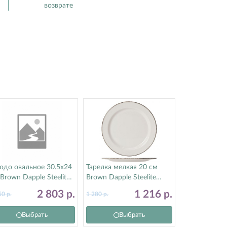
возврате
юдо овальное 30.5х24
Тарелка мелкая 20 см
Brown Dapple Steelite
Brown Dapple Steelite
тилайт) 17140142
(Стилайт) 17140212
2 803
р.
1 216
р.
50
р.
1 280
р.
Выбрать
Выбрать