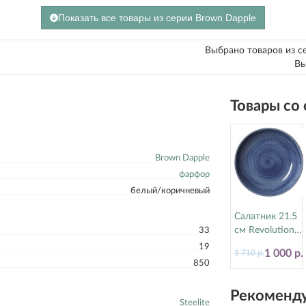
Показать все товары из серии Brown Dapple
Выбрано товаров из с
Вы
Товары со
Brown Dapple
фарфор
белый/коричневый
Салатник 21.5
см Revolution
33
Bluestone
19
1 000 р.
1 710 р.
Steelite
850
(Стилайт)
17770570
Рекоменду
Steelite