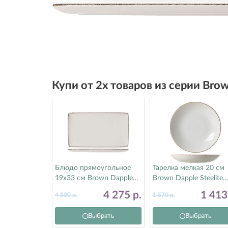
Купи от 2х товаров из серии Bro
Блюдо прямоугольное
Тарелка мелкая 20 см
19х33 см Brown Dapple
Brown Dapple Steelite
Steelite (Стилайт)
(Стилайт) 17140567
4 275
р.
1 41
4 500
р.
1 570
р.
17140556
Выбрать
Выбрать