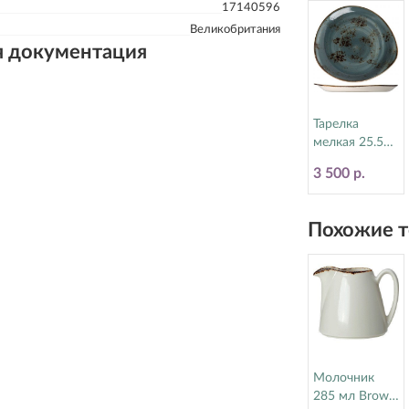
17140596
Великобритания
я документация
Тарелка
мелкая 25.5
см Craft Blue
3 500 р.
Steelite
(Стилайт)
11300521
Похожие т
Молочник
285 мл Brown