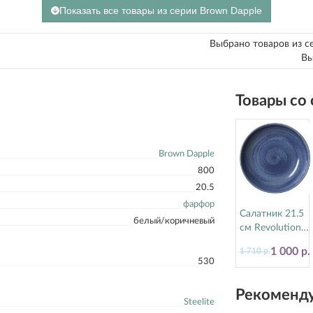
Показать все товары из серии Brown Dapple
Выбрано товаров из с
Вы
Товары со
Brown Dapple
800
20.5
фарфор
Салатник 21.5
белый/коричневый
см Revolution
Bluestone
1 000 р.
1 710 р.
Steelite
530
(Стилайт)
17770570
Рекоменду
Steelite