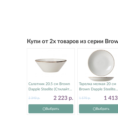
Купи от 2х товаров из серии Bro
Салатник 20.5 см Brown
Тарелка мелкая 20 см
Dapple Steelite (Стилайт)
Brown Dapple Steelite
17140596
(Стилайт) 17140567
2 223
р.
1 41
2 340
р.
1 570
р.
Выбрать
Выбрать