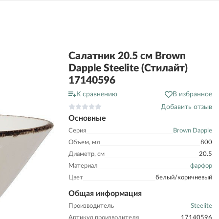
Салатник 20.5 см Brown
Dapple Steelite (Стилайт)
17140596
К сравнению
В избранное
Добавить отзыв
Основные
Серия
Brown Dapple
Объем, мл
800
Диаметр, см
20.5
Материал
фарфор
Цвет
белый/коричневый
Общая информация
Производитель
Steelite
Артикул производителя
17140596