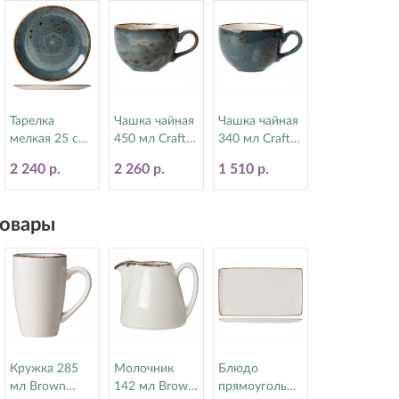
Тарелка
Чашка чайная
Чашка чайная
мелкая 25 см
450 мл Craft
340 мл Craft
Craft Blue
Blue Steelite
Blue Steelite
2 240 р.
2 260 р.
1 510 р.
Steelite
(Стилайт)
(Стилайт)
(Стилайт)
11300150
11300152
11300566
овары
Кружка 285
Молочник
Блюдо
мл Brown
142 мл Brown
прямоугольно