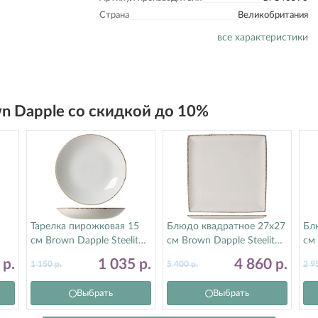
Страна
Великобритания
все характеристики
wn Dapple со скидкой до 10%
Тарелка пирожковая 15
Блюдо квадратное 27х27
Бл
см Brown Dapple Steelite
см Brown Dapple Steelite
см 
(Стилайт) 17140568
(Стилайт) 17140553
(С
3
р.
1 035
р.
4 860
р.
1 150
р.
5 400
р.
2 9
Выбрать
Выбрать