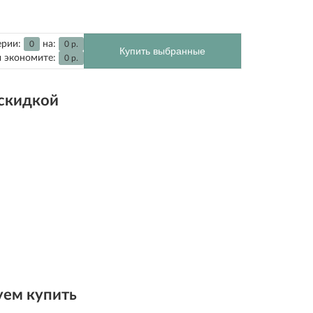
ерии:
на:
0
0
р.
Купить выбранные
 экономите:
0
р.
 скидкой
ем купить