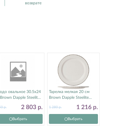
возврате
юдо овальное 30.5х24
Тарелка мелкая 20 см
Brown Dapple Steelite
Brown Dapple Steelite
тилайт) 17140142
(Стилайт) 17140212
2 803
р.
1 216
р.
50
р.
1 280
р.
Выбрать
Выбрать