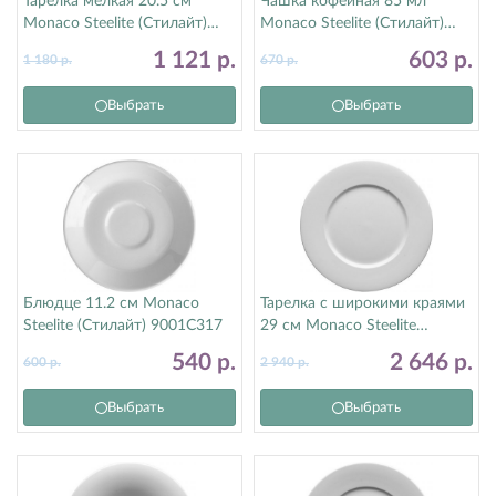
Тарелка мелкая 20.5 см
Чашка кофейная 85 мл
Monaco Steelite (Стилайт)
Monaco Steelite (Стилайт)
9001C361
9001C333
1 121
р.
603
р.
1 180
р.
670
р.
Выбрать
Выбрать
Блюдце 11.2 см Monaco
Тарелка с широкими краями
Steelite (Стилайт) 9001C317
29 см Monaco Steelite
(Стилайт) 9001C1061
540
р.
2 646
р.
600
р.
2 940
р.
Выбрать
Выбрать