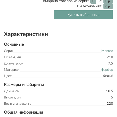
Выбрано товаров из серии:
на:
0
0
р.
Вы экономите:
0
р.
Купить выбранные
Характеристики
Основные
Серия
Monaco
Объем, мл
210
Диаметр, см
7.5
Материал
фарфор
Цвет
белый
Размеры и габариты
Длина, см
10.5
Высота, см
5
Вес в упаковке, гр
220
Общая информация