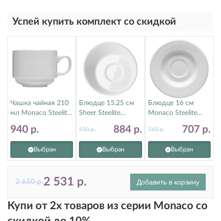
Успей купить комплект со скидкой
Чашка чайная 210
Блюдце 15.25 см
Блюдце 16 см
мл Monaco Steelite
Sheer Steelite
Monaco Steelite
(Стилайт)
(Стилайт)
(Стилайт)
940
р.
884
р.
707
р.
950
р.
760
р.
9001C331
9001C636
9001C168
Выбран
Выбран
Выбран
2 531
р.
2 650
р.
Добавить в корзину
Купи от 2х товаров из серии Monaco со