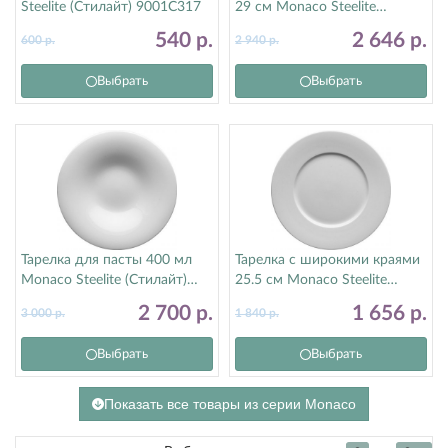
Steelite (Стилайт) 9001C317
29 см Monaco Steelite
(Стилайт) 9001C1061
540
р.
2 646
р.
600
р.
2 940
р.
Выбрать
Выбрать
Тарелка для пасты 400 мл
Тарелка с широкими краями
Monaco Steelite (Стилайт)
25.5 см Monaco Steelite
9001C1153
(Стилайт) 9001C1062
2 700
р.
1 656
р.
3 000
р.
1 840
р.
Выбрать
Выбрать
Показать все товары из серии Monaco