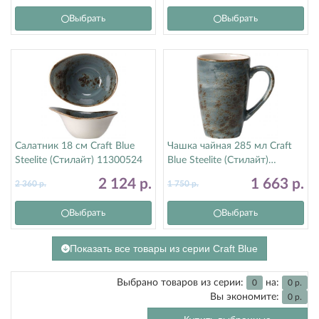
Выбрать
Выбрать
Салатник 18 см Craft Blue
Чашка чайная 285 мл Craft
Steelite (Стилайт) 11300524
Blue Steelite (Стилайт)
11300592
2 124
р.
1 663
р.
2 360
р.
1 750
р.
Выбрать
Выбрать
Показать все товары из серии Craft Blue
Выбрано товаров из серии:
на:
0
0
р.
Вы экономите:
0
р.