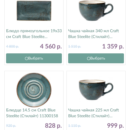
Блюдо прямоугольное 19х33
Чашка чайная 340 мл Craft
см Craft Blue Steelite
Blue Steelite (Стилайт)
(Стилайт) 11300556
11300152
4 560
р.
1 359
р.
4 800
р.
1 510
р.
Выбрать
Выбрать
Блюдце 14.5 см Craft Blue
Чашка чайная 225 мл Craft
Steelite (Стилайт) 11300158
Blue Steelite (Стилайт)
11300189
828
р.
999
р.
920
р.
1 110
р.