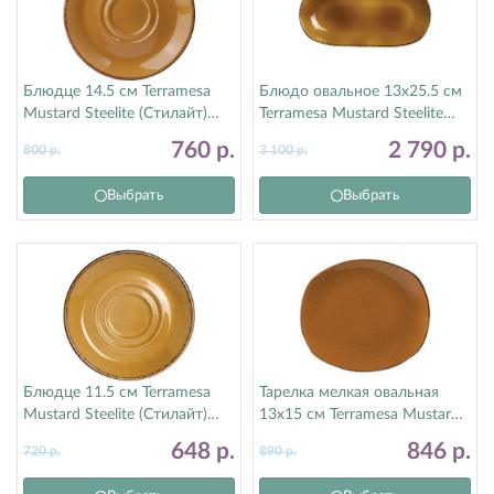
Блюдце 14.5 см Terramesa
Блюдо овальное 13х25.5 см
Mustard Steelite (Стилайт)
Terramesa Mustard Steelite
11210158
(Стилайт) 11210577
760
р.
2 790
р.
800
р.
3 100
р.
Выбрать
Выбрать
Блюдце 11.5 см Terramesa
Тарелка мелкая овальная
Mustard Steelite (Стилайт)
13х15 см Terramesa Mustard
11210165
Steelite (Стилайт) 11210582
648
р.
846
р.
720
р.
890
р.