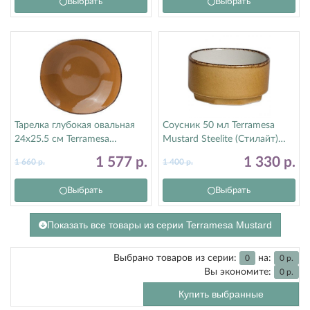
Выбрать
Выбрать
Тарелка глубокая овальная
Соусник 50 мл Terramesa
24х25.5 см Terramesa
Mustard Steelite (Стилайт)
Mustard Steelite (Стилайт)
11210575
1 577
р.
1 330
р.
1 660
р.
1 400
р.
11210586
Выбрать
Выбрать
Показать все товары из серии Terramesa Mustard
Выбрано товаров из серии:
на:
0
0
р.
Вы экономите:
0
р.
Купить выбранные