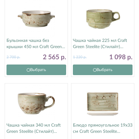
Бульонная чашка без
Чашка чайная 225 мл Craft
крышки 450 мл Craft Green
Green Steelite (Стилайт)
Steelite (Стилайт) 1131B828
11310217
2 565
р.
1 098
р.
2 700
р.
1 220
р.
Выбрать
Выбрать
Чашка чайная 340 мл Craft
Блюдо прямоугольное 19х33
Green Steelite (Стилайт)
см Craft Green Steelite
11310152
(Стилайт) 11310556