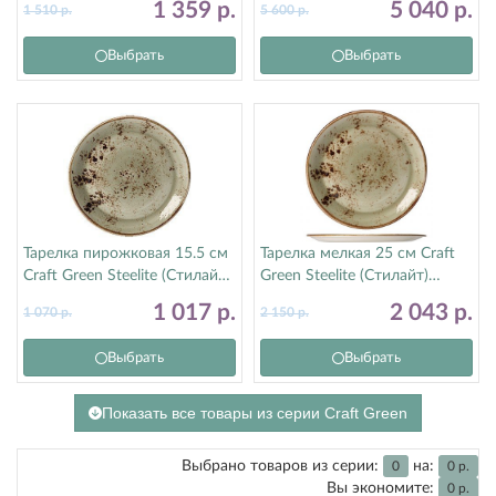
1 359
р.
5 040
р.
1 510
р.
5 600
р.
Выбрать
Выбрать
Тарелка пирожковая 15.5 см
Тарелка мелкая 25 см Craft
Craft Green Steelite (Стилайт)
Green Steelite (Стилайт)
11310568
11310566
1 017
р.
2 043
р.
1 070
р.
2 150
р.
Выбрать
Выбрать
Показать все товары из серии Craft Green
Выбрано товаров из серии:
на:
0
0
р.
Вы экономите:
0
р.