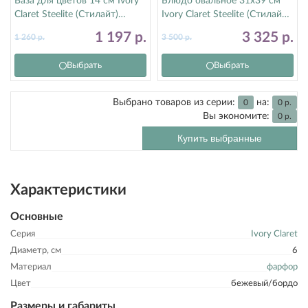
Ваза для цветов 14 см Ivory
Блюдо овальное 31х39 см
Claret Steelite (Стилайт)
Ivory Claret Steelite (Стилайт)
1503A278
1503A146
1 197
р.
3 325
р.
1 260
р.
3 500
р.
Выбрать
Выбрать
Выбрано товаров из серии:
на:
0
0
р.
Вы экономите:
0
р.
Купить выбранные
Характеристики
Основные
Серия
Ivory Claret
Диаметр, см
6
Материал
фарфор
Цвет
бежевый/бордо
Размеры и габариты