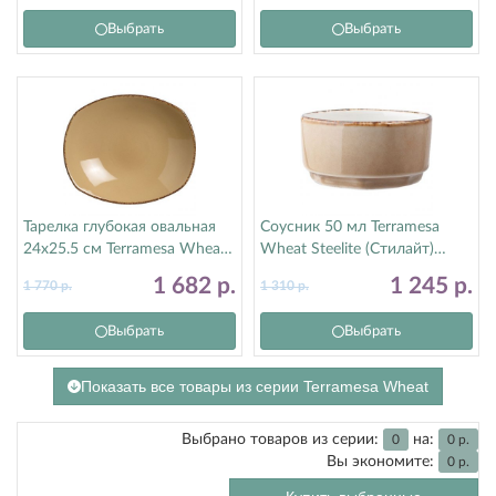
Выбрать
Выбрать
Тарелка глубокая овальная
Соусник 50 мл Terramesa
24х25.5 см Terramesa Wheat
Wheat Steelite (Стилайт)
Steelite (Стилайт) 11200586
11200575
1 682
р.
1 245
р.
1 770
р.
1 310
р.
Выбрать
Выбрать
Показать все товары из серии Terramesa Wheat
Выбрано товаров из серии:
на:
0
0
р.
Вы экономите:
0
р.