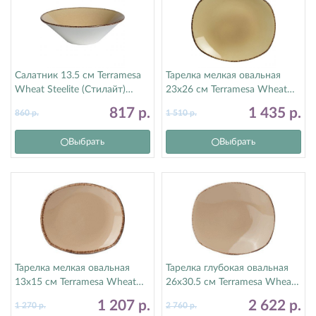
Салатник 13.5 см Terramesa
Тарелка мелкая овальная
Wheat Steelite (Стилайт)
23х26 см Terramesa Wheat
11200598
Steelite (Стилайт) 11200580
817
р.
1 435
р.
860
р.
1 510
р.
Выбрать
Выбрать
Тарелка мелкая овальная
Тарелка глубокая овальная
13х15 см Terramesa Wheat
26х30.5 см Terramesa Wheat
Steelite (Стилайт) 11200582
Steelite (Стилайт) 11200585
1 207
р.
2 622
р.
1 270
р.
2 760
р.