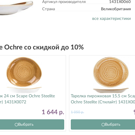
Артикул производителя
1431X0060
Страна
Великобритания
все характеристики
pe Ochre со скидкой до 10%
к 24 см Scape Ochre Steelite
Тарелка пирожковая 15.5 см Sca
т) 1431X0072
Ochre Steelite (Стилайт) 1431X0
1 644
р.
1 050
р.
Выбрать
Выбрать