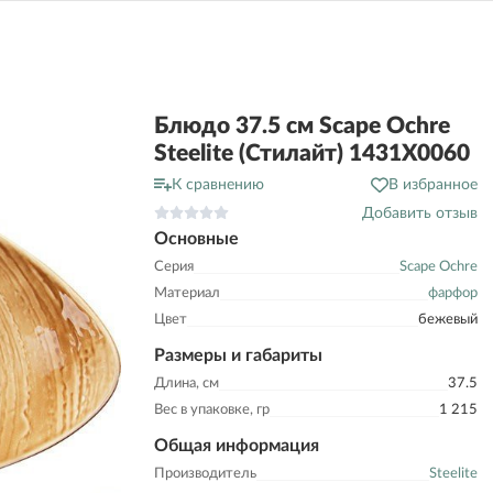
Блюдо 37.5 см Scape Ochre
Steelite (Стилайт) 1431X0060
К сравнению
В избранное
Добавить отзыв
Основные
Серия
Scape Ochre
Материал
фарфор
Цвет
бежевый
Размеры и габариты
Длина, см
37.5
Вес в упаковке, гр
1 215
Общая информация
Производитель
Steelite