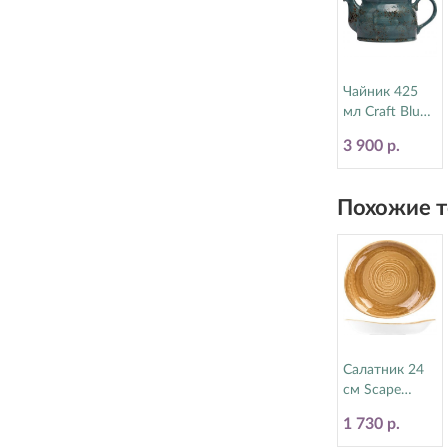
Чайник 425
мл Craft Blue
Steelite
3 900 р.
(Стилайт)
11300367
Похожие т
Салатник 24
см Scape
Ochre Steelite
1 730 р.
(Стилайт)