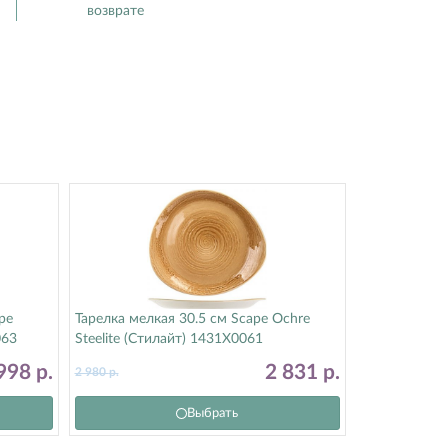
возврате
pe
Тарелка мелкая 30.5 см Scape Ochre
063
Steelite (Стилайт) 1431X0061
998
р.
2 831
р.
2 980
р.
Выбрать