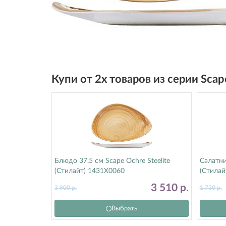
Купи от 2х товаров из серии Sca
Блюдо 37.5 см Scape Ochre Steelite
Салатни
(Стилайт) 1431X0060
(Стилай
3 510
р.
3 900
р.
1 730
р.
Выбрать