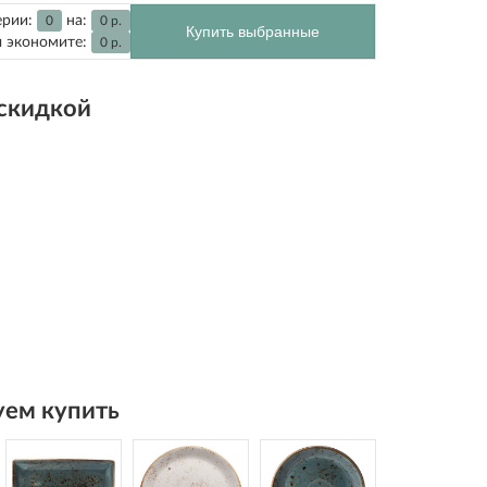
ерии:
на:
0
0
р.
Купить выбранные
 экономите:
0
р.
 скидкой
ем купить