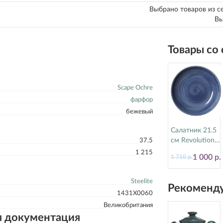
Выбрано товаров из с
Вы
Товары со
Scape Ochre
фарфор
бежевый
Салатник 21.5
см Revolution
37.5
Bluestone
1 215
1 000 р.
1 710 р.
Steelite
(Стилайт)
17770570
Steelite
Рекоменду
1431X0060
Великобритания
я документация