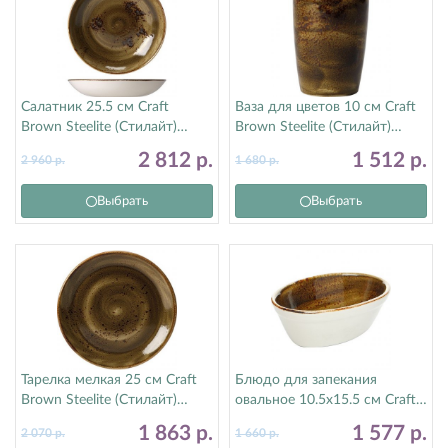
Салатник 25.5 см Craft
Ваза для цветов 10 см Craft
Brown Steelite (Стилайт)
Brown Steelite (Стилайт)
11320569
11320840
2 812
р.
1 512
р.
2 960
р.
1 680
р.
Выбрать
Выбрать
Тарелка мелкая 25 см Craft
Блюдо для запекания
Brown Steelite (Стилайт)
овальное 10.5х15.5 см Craft
11320566
Brown Steelite (Стилайт)
1 863
р.
1 577
р.
2 070
р.
1 660
р.
11320400