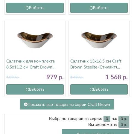
Выбрать
Выбрать
Салатник для комплекта
Салатник 13х16.5 см Craft
8.5х11.2 см Craft Brown
Brown Steelite (Стилайт)
Steelite (Стилайт) 11320583
11320574
979
р.
1 568
р.
1 030
р.
1 650
р.
Выбрать
Выбрать
Показать все товары из серии Craft Brown
Выбрано товаров из серии:
на:
0
0
р.
Вы экономите:
0
р.