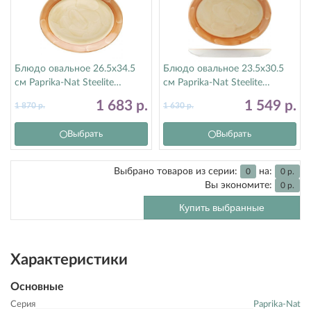
Блюдо овальное 26.5х34.5
Блюдо овальное 23.5х30.5
см Paprika-Nat Steelite
см Paprika-Nat Steelite
(Стилайт) 1540A145
(Стилайт) 1540A142
1 683
р.
1 549
р.
1 870
р.
1 630
р.
Выбрать
Выбрать
Выбрано товаров из серии:
на:
0
0
р.
Вы экономите:
0
р.
Купить выбранные
Характеристики
Основные
Серия
Paprika-Nat