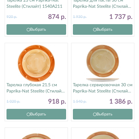
Тарелка 23 см Paprika-Nat
Тарелка для пасты 30 см
Steelite (Стилайт) 1540A211
Paprika-Nat Steelite (Стилайт)
1540A350
874
р.
1 737
р.
920
р.
1 930
р.
Выбрать
Выбрать
Тарелка глубокая 21.5 см
Тарелка сервировочная 30 см
Paprika-Nat Steelite (Стилайт)
Paprika-Nat Steelite (Стилайт)
1540A215
1540A226
918
р.
1 386
р.
1 020
р.
1 540
р.
Выбрать
Выбрать